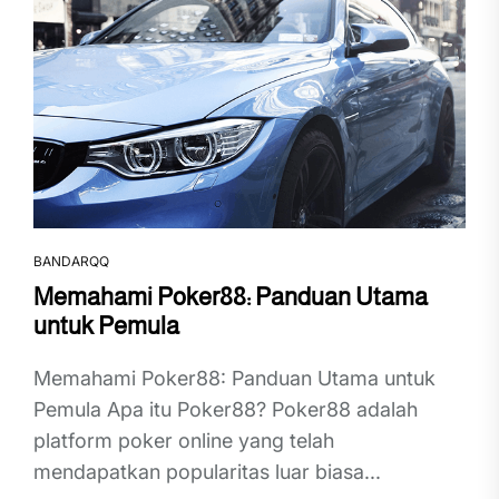
BANDARQQ
Memahami Poker88: Panduan Utama
untuk Pemula
Memahami Poker88: Panduan Utama untuk
Pemula Apa itu Poker88? Poker88 adalah
platform poker online yang telah
mendapatkan popularitas luar biasa...