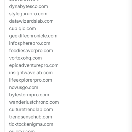
dynabytesco.com
stylegurupro.com
datawizardslab.com
cubiqio.com
geeklifechronicle.com
infospherepro.com
foodiesavorpro.com
vortexohq.com
epicadventurepro.com
insightwavelab.com
lifeexplorerpro.com
novusgo.com
bytestormpro.com
wanderlustchrono.com
culturetrendlab.com
trendsensehub.com
ticktockenigma.com
eulerxr.com