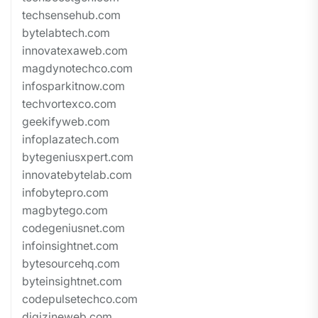
techsensehub.com
bytelabtech.com
innovatexaweb.com
magdynotechco.com
infosparkitnow.com
techvortexco.com
geekifyweb.com
infoplazatech.com
bytegeniusxpert.com
innovatebytelab.com
infobytepro.com
magbytego.com
codegeniusnet.com
infoinsightnet.com
bytesourcehq.com
byteinsightnet.com
codepulsetechco.com
digizineweb.com