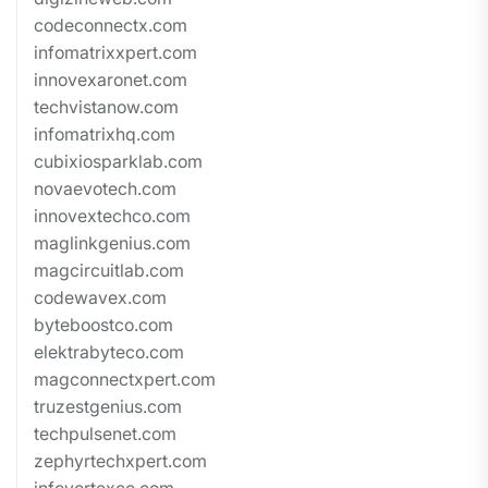
codeconnectx.com
infomatrixxpert.com
innovexaronet.com
techvistanow.com
infomatrixhq.com
cubixiosparklab.com
novaevotech.com
innovextechco.com
maglinkgenius.com
magcircuitlab.com
codewavex.com
byteboostco.com
elektrabyteco.com
magconnectxpert.com
truzestgenius.com
techpulsenet.com
zephyrtechxpert.com