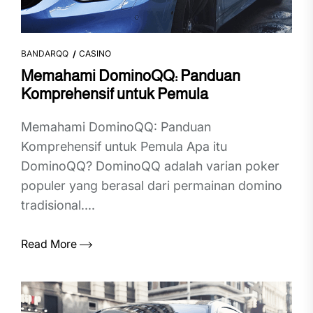
BANDARQQ
CASINO
Memahami DominoQQ: Panduan
Komprehensif untuk Pemula
Memahami DominoQQ: Panduan
Komprehensif untuk Pemula Apa itu
DominoQQ? DominoQQ adalah varian poker
populer yang berasal dari permainan domino
tradisional....
Read More