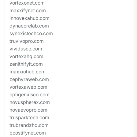
vortexonet.com
maxxifynet.com
innovexahub.com
dynacorelab.com
synexistechco.com
truvivopro.com
vividusco.com
vortexahq.com
zenithifyit.com
maxxiohub.com
zephyraweb.com
vortexaweb.com
optigeniusco.com
novuspherex.com
novaevopro.com
trusparktech.com
trubrandzhq.com
boostifynet.com