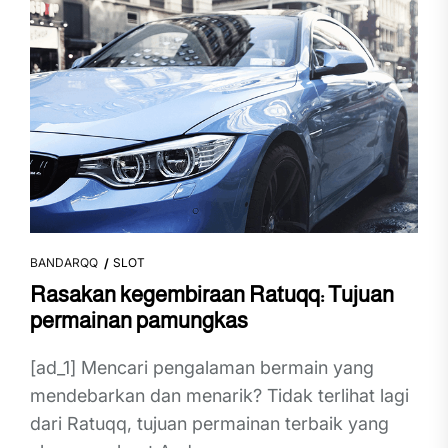
BANDARQQ
SLOT
Rasakan kegembiraan Ratuqq: Tujuan
permainan pamungkas
[ad_1] Mencari pengalaman bermain yang
mendebarkan dan menarik? Tidak terlihat lagi
dari Ratuqq, tujuan permainan terbaik yang