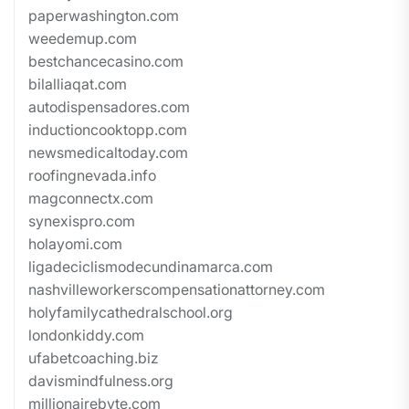
paperwashington.com
weedemup.com
bestchancecasino.com
bilalliaqat.com
autodispensadores.com
inductioncooktopp.com
newsmedicaltoday.com
roofingnevada.info
magconnectx.com
synexispro.com
holayomi.com
ligadeciclismodecundinamarca.com
nashvilleworkerscompensationattorney.com
holyfamilycathedralschool.org
londonkiddy.com
ufabetcoaching.biz
davismindfulness.org
millionairebyte.com