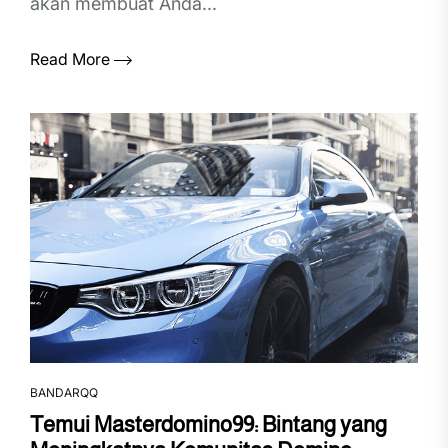
akan membuat Anda...
Read More
BANDARQQ
Temui Masterdomino99: Bintang yang