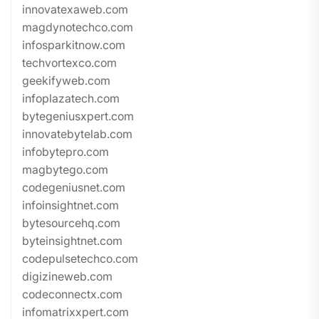
innovatexaweb.com
magdynotechco.com
infosparkitnow.com
techvortexco.com
geekifyweb.com
infoplazatech.com
bytegeniusxpert.com
innovatebytelab.com
infobytepro.com
magbytego.com
codegeniusnet.com
infoinsightnet.com
bytesourcehq.com
byteinsightnet.com
codepulsetechco.com
digizineweb.com
codeconnectx.com
infomatrixxpert.com