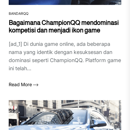
BANDARQQ
Bagaimana ChampionQQ mendominasi
kompetisi dan menjadi ikon game
[ad_1] Di dunia game online, ada beberapa
nama yang identik dengan kesuksesan dan
dominasi seperti ChampionQQ. Platform game
ini telah...
Read More