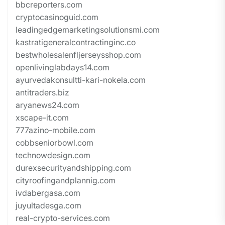
bbcreporters.com
cryptocasinoguid.com
leadingedgemarketingsolutionsmi.com
kastratigeneralcontractinginc.co
bestwholesalenfljerseysshop.com
openlivinglabdays14.com
ayurvedakonsultti-kari-nokela.com
antitraders.biz
aryanews24.com
xscape-it.com
777azino-mobile.com
cobbseniorbowl.com
technowdesign.com
durexsecurityandshipping.com
cityroofingandplannig.com
ivdabergasa.com
juyultadesga.com
real-crypto-services.com