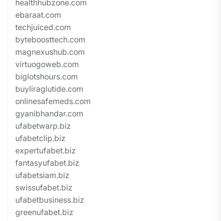
healthhubzone.com
ebaraat.com
techjuiced.com
byteboosttech.com
magnexushub.com
virtuogoweb.com
biglotshours.com
buyliraglutide.com
onlinesafemeds.com
gyanibhandar.com
ufabetwarp.biz
ufabetclip.biz
expertufabet.biz
fantasyufabet.biz
ufabetsiam.biz
swissufabet.biz
ufabetbusiness.biz
greenufabet.biz