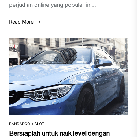
perjudian online yang populer ini...
Read More
BANDARQQ
SLOT
Bersiaplah untuk naik level dengan