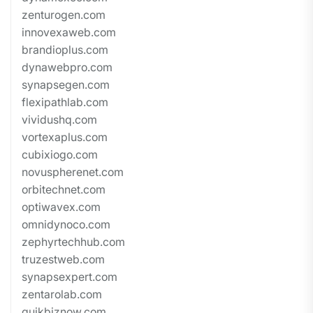
zenturogen.com
innovexaweb.com
brandioplus.com
dynawebpro.com
synapsegen.com
flexipathlab.com
vividushq.com
vortexaplus.com
cubixiogo.com
novuspherenet.com
orbitechnet.com
optiwavex.com
omnidynoco.com
zephyrtechhub.com
truzestweb.com
synapsexpert.com
zentarolab.com
quikbiznow.com