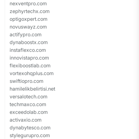
nexventpro.com
zephyrtechx.com
optigoxpert.com
novuswayz.com
actifypro.com
dynaboostx.com
instaflexco.com
innovistapro.com
flexiboostlab.com
vortexohqplus.com
swiftiopro.com
hamilelikbelirtisi.net
versalotech.com
techmaxco.com
exceedolab.com
activaxio.com
dynabytesco.com
stylegurupro.com