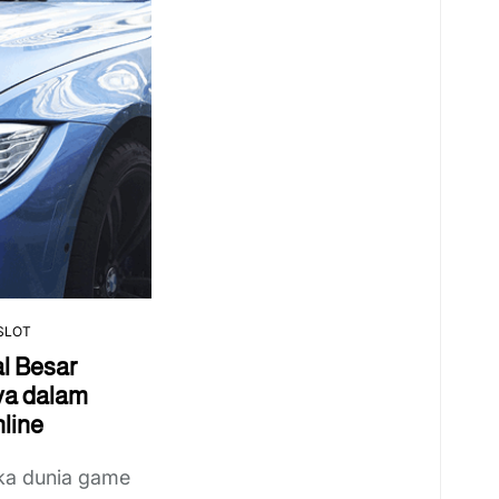
SLOT
al Besar
ya dalam
line
ika dunia game