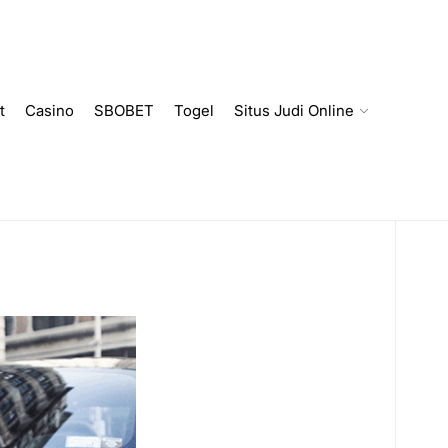
t
Casino
SBOBET
Togel
Situs Judi Online