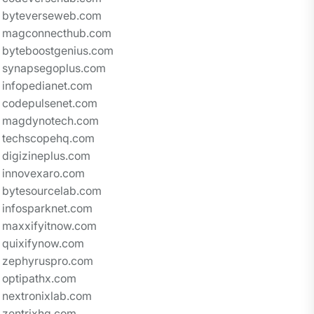
byteverseweb.com
magconnecthub.com
byteboostgenius.com
synapsegoplus.com
infopedianet.com
codepulsenet.com
magdynotech.com
techscopehq.com
digizineplus.com
innovexaro.com
bytesourcelab.com
infosparknet.com
maxxifyitnow.com
quixifynow.com
zephyruspro.com
optipathx.com
nextronixlab.com
zentrixhq.com