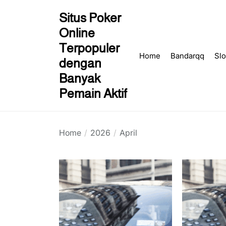
Skip
Situs Poker
to
the
Online
content
Terpopuler
Home
Bandarqq
Slo
dengan
Banyak
Pemain Aktif
Home
2026
April