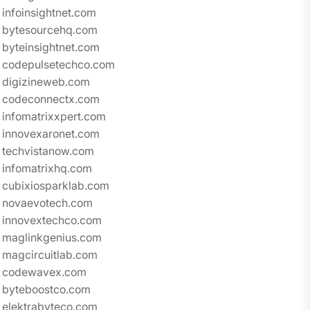
infoinsightnet.com
bytesourcehq.com
byteinsightnet.com
codepulsetechco.com
digizineweb.com
codeconnectx.com
infomatrixxpert.com
innovexaronet.com
techvistanow.com
infomatrixhq.com
cubixiosparklab.com
novaevotech.com
innovextechco.com
maglinkgenius.com
magcircuitlab.com
codewavex.com
byteboostco.com
elektrabyteco.com