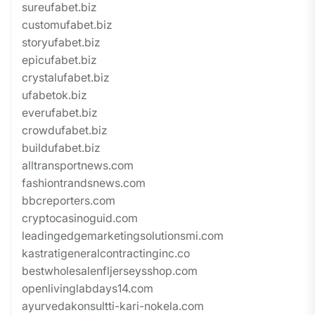
sureufabet.biz
customufabet.biz
storyufabet.biz
epicufabet.biz
crystalufabet.biz
ufabetok.biz
everufabet.biz
crowdufabet.biz
buildufabet.biz
alltransportnews.com
fashiontrandsnews.com
bbcreporters.com
cryptocasinoguid.com
leadingedgemarketingsolutionsmi.com
kastratigeneralcontractinginc.co
bestwholesalenfljerseysshop.com
openlivinglabdays14.com
ayurvedakonsultti-kari-nokela.com