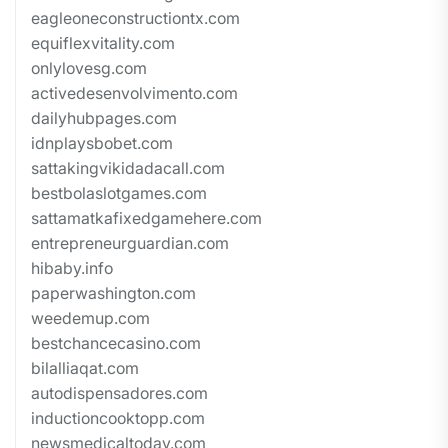
eagleoneconstructiontx.com
equiflexvitality.com
onlylovesg.com
activedesenvolvimento.com
dailyhubpages.com
idnplaysbobet.com
sattakingvikidadacall.com
bestbolaslotgames.com
sattamatkafixedgamehere.com
entrepreneurguardian.com
hibaby.info
paperwashington.com
weedemup.com
bestchancecasino.com
bilalliaqat.com
autodispensadores.com
inductioncooktopp.com
newsmedicaltoday.com