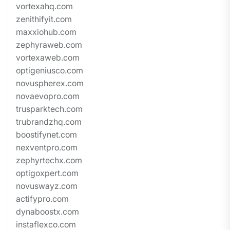
vortexahq.com
zenithifyit.com
maxxiohub.com
zephyraweb.com
vortexaweb.com
optigeniusco.com
novuspherex.com
novaevopro.com
trusparktech.com
trubrandzhq.com
boostifynet.com
nexventpro.com
zephyrtechx.com
optigoxpert.com
novuswayz.com
actifypro.com
dynaboostx.com
instaflexco.com