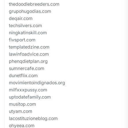
thedoodlebreeders.com
grupohugodias.com
deqair.com
techsilvers.com
ningkatinskill.com
fivsport.com
templatedzine.com
lawinfoadvice.com
phenqdietplan.org
sumnercafe.com
dunetflix.com
movimientoindignados.org
milfxxxpussy.com
uptodatefamily.com
musitop.com
utyam.com
lacostituzioneblog.com
ohyeea.com