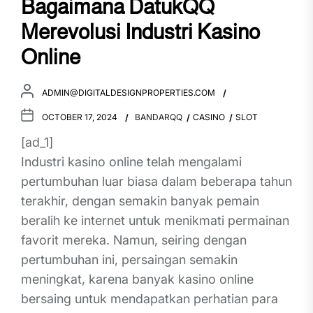
Bagaimana DatukQQ
Merevolusi Industri Kasino
Online
ADMIN@DIGITALDESIGNPROPERTIES.COM
OCTOBER 17, 2024
BANDARQQ
CASINO
SLOT
[ad_1]
Industri kasino online telah mengalami
pertumbuhan luar biasa dalam beberapa tahun
terakhir, dengan semakin banyak pemain
beralih ke internet untuk menikmati permainan
favorit mereka. Namun, seiring dengan
pertumbuhan ini, persaingan semakin
meningkat, karena banyak kasino online
bersaing untuk mendapatkan perhatian para