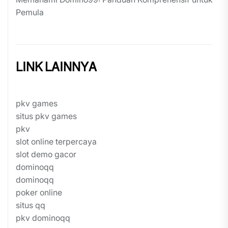
Pemula
LINK LAINNYA
pkv games
situs pkv games
pkv
slot online terpercaya
slot demo gacor
dominoqq
dominoqq
poker online
situs qq
pkv dominoqq