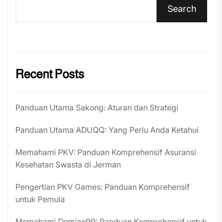
Search
Recent Posts
Panduan Utama Sakong: Aturan dan Strategi
Panduan Utama ADUQQ: Yang Perlu Anda Ketahui
Memahami PKV: Panduan Komprehensif Asuransi
Kesehatan Swasta di Jerman
Pengertian PKV Games: Panduan Komprehensif
untuk Pemula
Memahami Domino99: Panduan Komprehensif untuk