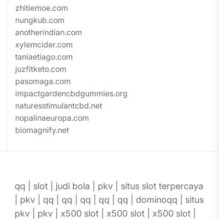
zhitiemoe.com
nungkub.com
anotherindian.com
xylemcider.com
taniaetiago.com
juzfitketo.com
pasomaga.com
impactgardencbdgummies.org
naturesstimulantcbd.net
nopalinaeuropa.com
biomagnify.net
qq
|
slot
|
judi bola
|
pkv
|
situs slot terpercaya
|
pkv
|
qq
|
qq
|
qq
|
qq
|
qq
|
dominoqq
|
situs
pkv
|
pkv
|
x500 slot
|
x500 slot
|
x500 slot
|