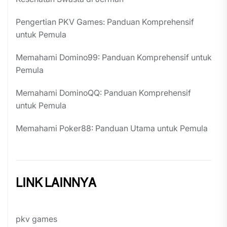
Pengertian PKV Games: Panduan Komprehensif
untuk Pemula
Memahami Domino99: Panduan Komprehensif untuk
Pemula
Memahami DominoQQ: Panduan Komprehensif
untuk Pemula
Memahami Poker88: Panduan Utama untuk Pemula
LINK LAINNYA
pkv games