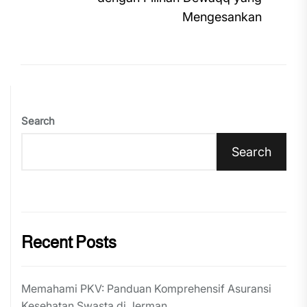
Mengesankan
Search
Search
Recent Posts
Memahami PKV: Panduan Komprehensif Asuransi
Kesehatan Swasta di Jerman