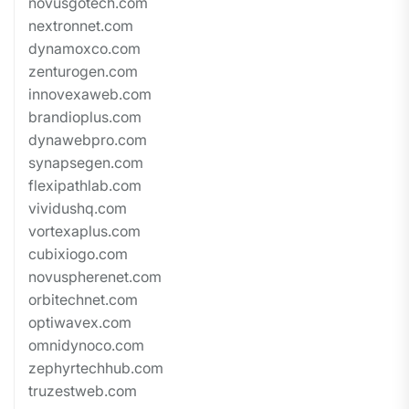
novusgotech.com
nextronnet.com
dynamoxco.com
zenturogen.com
innovexaweb.com
brandioplus.com
dynawebpro.com
synapsegen.com
flexipathlab.com
vividushq.com
vortexaplus.com
cubixiogo.com
novuspherenet.com
orbitechnet.com
optiwavex.com
omnidynoco.com
zephyrtechhub.com
truzestweb.com