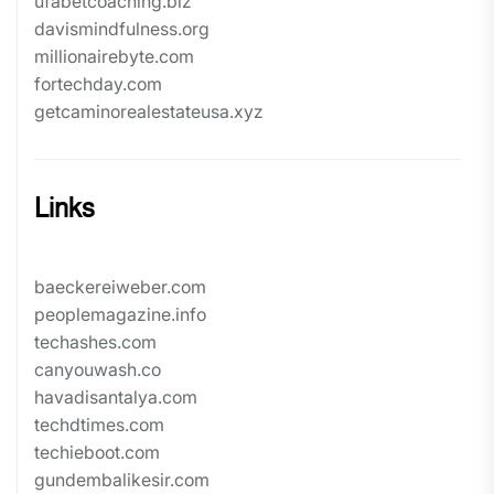
ufabetcoaching.biz
davismindfulness.org
millionairebyte.com
fortechday.com
getcaminorealestateusa.xyz
Links
baeckereiweber.com
peoplemagazine.info
techashes.com
canyouwash.co
havadisantalya.com
techdtimes.com
techieboot.com
gundembalikesir.com