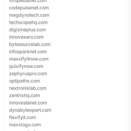
infopedianet.com
codepulsenet.com
magdynotech.com
techscopehq.com
digizineplus.com
innovexaro.com
bytesourcelab.com
infosparknet.com
maxxifyitnow.com
quixifynow.com
zephyruspro.com
optipathx.com
nextronixlab.com
zentrixhq.com
innovestanet.com
dynabytexpert.com
flexifyit.com
maxxiogo.com