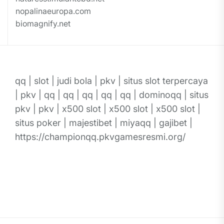
nopalinaeuropa.com
biomagnify.net
qq
|
slot
|
judi bola
|
pkv
|
situs slot terpercaya
|
pkv
|
qq
|
qq
|
qq
|
qq
|
qq
|
dominoqq
|
situs
pkv
|
pkv
|
x500 slot
|
x500 slot
|
x500 slot
|
situs poker
|
majestibet
|
miyaqq
|
gajibet
|
https://championqq.pkvgamesresmi.org/