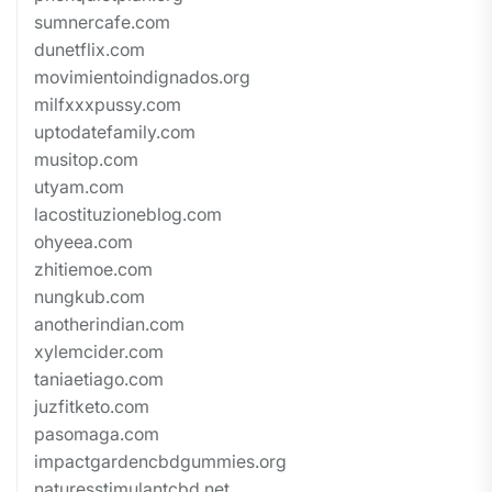
sumnercafe.com
dunetflix.com
movimientoindignados.org
milfxxxpussy.com
uptodatefamily.com
musitop.com
utyam.com
lacostituzioneblog.com
ohyeea.com
zhitiemoe.com
nungkub.com
anotherindian.com
xylemcider.com
taniaetiago.com
juzfitketo.com
pasomaga.com
impactgardencbdgummies.org
naturesstimulantcbd.net