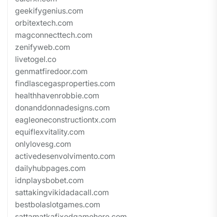
geekifygenius.com
orbitextech.com
magconnecttech.com
zenifyweb.com
livetogel.co
genmatfiredoor.com
findlascegasproperties.com
healthhavenrobbie.com
donanddonnadesigns.com
eagleoneconstructiontx.com
equiflexvitality.com
onlylovesg.com
activedesenvolvimento.com
dailyhubpages.com
idnplaysbobet.com
sattakingvikidadacall.com
bestbolaslotgames.com
sattamatkafixedgamehere.com