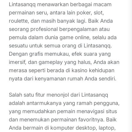
Lintasanqq menawarkan berbagai macam
permainan seru, antara lain poker, slot,
roulette, dan masih banyak lagi. Baik Anda
seorang profesional berpengalaman atau
pemula dalam dunia game online, selalu ada
sesuatu untuk semua orang di Lintasanqq.
Dengan grafis memukau, efek suara yang
imersif, dan gameplay yang halus, Anda akan
merasa seperti berada di kasino kehidupan
nyata dari kenyamanan rumah Anda sendiri.
Salah satu fitur menonjol dari Lintasanqq
adalah antarmukanya yang ramah pengguna,
yang memudahkan pemain menavigasi situs
dan menemukan permainan favoritnya. Baik
Anda bermain di komputer desktop, laptop,