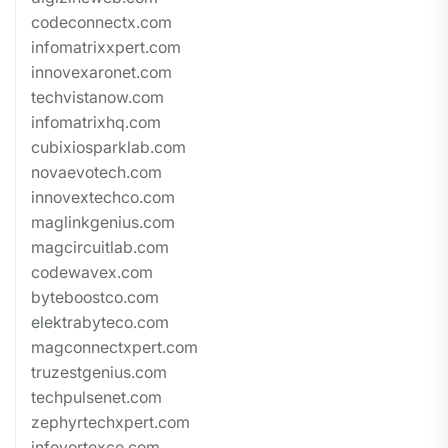
codeconnectx.com
infomatrixxpert.com
innovexaronet.com
techvistanow.com
infomatrixhq.com
cubixiosparklab.com
novaevotech.com
innovextechco.com
maglinkgenius.com
magcircuitlab.com
codewavex.com
byteboostco.com
elektrabyteco.com
magconnectxpert.com
truzestgenius.com
techpulsenet.com
zephyrtechxpert.com
infovortexco.com