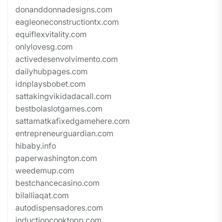
donanddonnadesigns.com
eagleoneconstructiontx.com
equiflexvitality.com
onlylovesg.com
activedesenvolvimento.com
dailyhubpages.com
idnplaysbobet.com
sattakingvikidadacall.com
bestbolaslotgames.com
sattamatkafixedgamehere.com
entrepreneurguardian.com
hibaby.info
paperwashington.com
weedemup.com
bestchancecasino.com
bilalliaqat.com
autodispensadores.com
inductioncooktopp.com