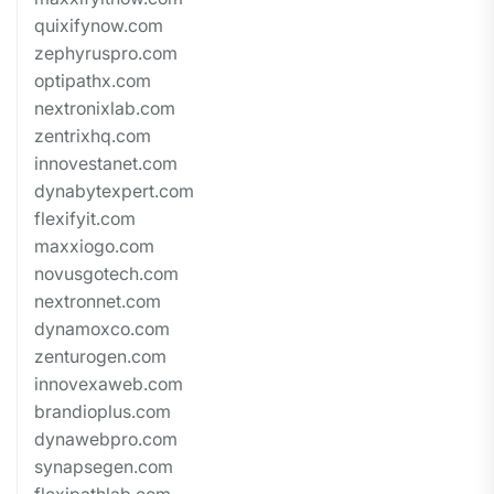
quixifynow.com
zephyruspro.com
optipathx.com
nextronixlab.com
zentrixhq.com
innovestanet.com
dynabytexpert.com
flexifyit.com
maxxiogo.com
novusgotech.com
nextronnet.com
dynamoxco.com
zenturogen.com
innovexaweb.com
brandioplus.com
dynawebpro.com
synapsegen.com