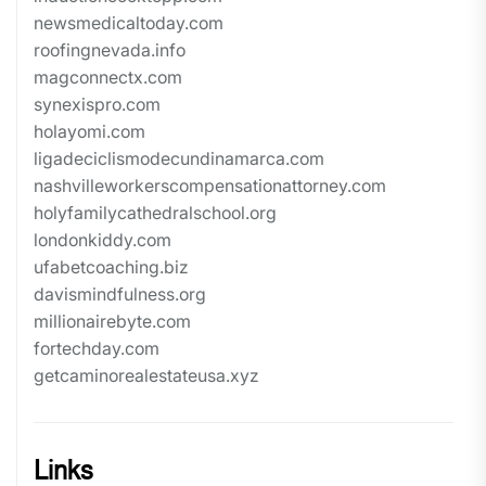
newsmedicaltoday.com
roofingnevada.info
magconnectx.com
synexispro.com
holayomi.com
ligadeciclismodecundinamarca.com
nashvilleworkerscompensationattorney.com
holyfamilycathedralschool.org
londonkiddy.com
ufabetcoaching.biz
davismindfulness.org
millionairebyte.com
fortechday.com
getcaminorealestateusa.xyz
Links