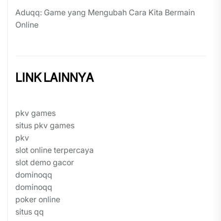
Aduqq: Game yang Mengubah Cara Kita Bermain
Online
LINK LAINNYA
pkv games
situs pkv games
pkv
slot online terpercaya
slot demo gacor
dominoqq
dominoqq
poker online
situs qq