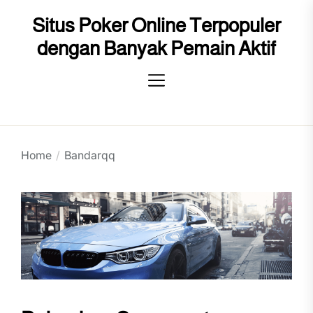
Skip
Situs Poker Online Terpopuler
to
the
dengan Banyak Pemain Aktif
content
Home
Bandarqq