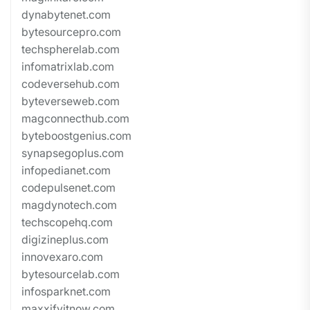
dynabytenet.com
bytesourcepro.com
techspherelab.com
infomatrixlab.com
codeversehub.com
byteverseweb.com
magconnecthub.com
byteboostgenius.com
synapsegoplus.com
infopedianet.com
codepulsenet.com
magdynotech.com
techscopehq.com
digizineplus.com
innovexaro.com
bytesourcelab.com
infosparknet.com
maxxifyitnow.com