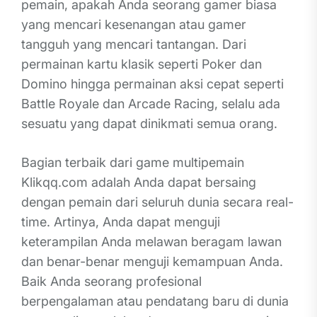
pemain, apakah Anda seorang gamer biasa
yang mencari kesenangan atau gamer
tangguh yang mencari tantangan. Dari
permainan kartu klasik seperti Poker dan
Domino hingga permainan aksi cepat seperti
Battle Royale dan Arcade Racing, selalu ada
sesuatu yang dapat dinikmati semua orang.
Bagian terbaik dari game multipemain
Klikqq.com adalah Anda dapat bersaing
dengan pemain dari seluruh dunia secara real-
time. Artinya, Anda dapat menguji
keterampilan Anda melawan beragam lawan
dan benar-benar menguji kemampuan Anda.
Baik Anda seorang profesional
berpengalaman atau pendatang baru di dunia