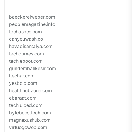
baeckereiweber.com
peoplemagazine.info
techashes.com
canyouwash.co
havadisantalya.com
techdtimes.com
techieboot.com
gundembalikesir.com
itechar.com
yesbold.com
healthhubzone.com
ebaraat.com
techjuiced.com
byteboosttech.com
magnexushub.com
virtuogoweb.com