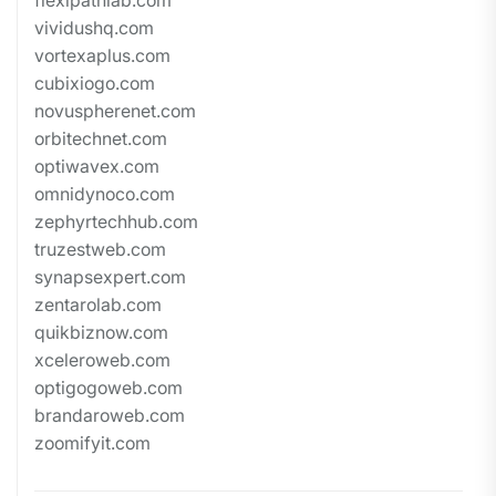
flexipathlab.com
vividushq.com
vortexaplus.com
cubixiogo.com
novuspherenet.com
orbitechnet.com
optiwavex.com
omnidynoco.com
zephyrtechhub.com
truzestweb.com
synapsexpert.com
zentarolab.com
quikbiznow.com
xceleroweb.com
optigogoweb.com
brandaroweb.com
zoomifyit.com