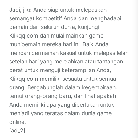
Jadi, jika Anda siap untuk melepaskan
semangat kompetitif Anda dan menghadapi
pemain dari seluruh dunia, kunjungi
Klikqq.com dan mulai mainkan game
multipemain mereka hari ini. Baik Anda
mencari permainan kasual untuk melepas lelah
setelah hari yang melelahkan atau tantangan
berat untuk menguji keterampilan Anda,
Klikqq.com memiliki sesuatu untuk semua
orang. Bergabunglah dalam kegembiraan,
temui orang-orang baru, dan lihat apakah
Anda memiliki apa yang diperlukan untuk
menjadi yang teratas dalam dunia game
online.
[ad_2]