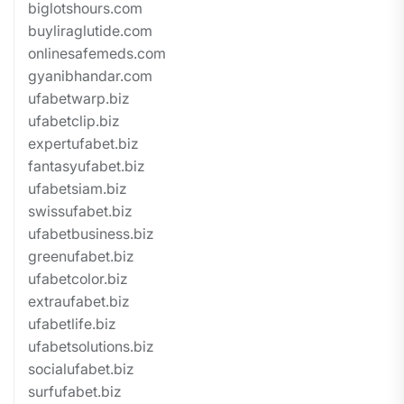
biglotshours.com
buyliraglutide.com
onlinesafemeds.com
gyanibhandar.com
ufabetwarp.biz
ufabetclip.biz
expertufabet.biz
fantasyufabet.biz
ufabetsiam.biz
swissufabet.biz
ufabetbusiness.biz
greenufabet.biz
ufabetcolor.biz
extraufabet.biz
ufabetlife.biz
ufabetsolutions.biz
socialufabet.biz
surfufabet.biz