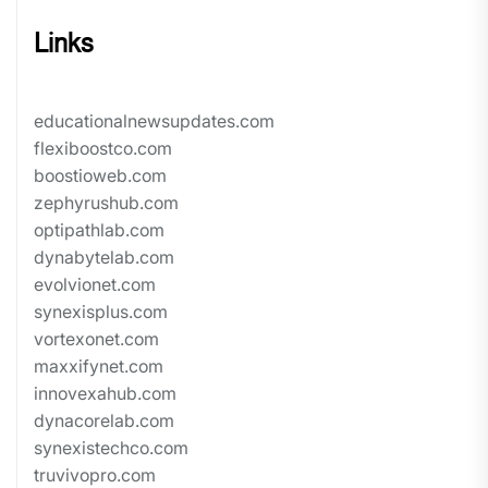
Links
educationalnewsupdates.com
flexiboostco.com
boostioweb.com
zephyrushub.com
optipathlab.com
dynabytelab.com
evolvionet.com
synexisplus.com
vortexonet.com
maxxifynet.com
innovexahub.com
dynacorelab.com
synexistechco.com
truvivopro.com