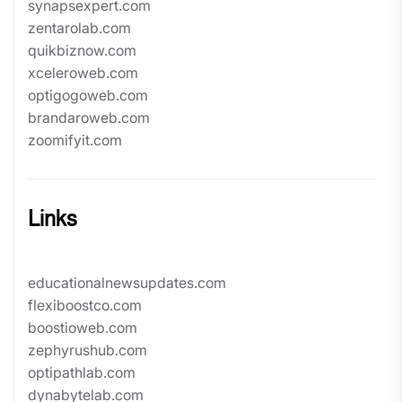
synapsexpert.com
zentarolab.com
quikbiznow.com
xceleroweb.com
optigogoweb.com
brandaroweb.com
zoomifyit.com
Links
educationalnewsupdates.com
flexiboostco.com
boostioweb.com
zephyrushub.com
optipathlab.com
dynabytelab.com