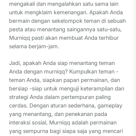
mengakali dan mengalahkan satu sama lain
untuk mengklaim kemenangan. Apakah Anda
bermain dengan sekelompok teman di sebuah
pesta atau menantang saingannya satu-satu,
Murniqq pasti akan membuat Anda terhibur
selama berjam-jam.
Jadi, apakah Anda siap menantang teman
Anda dengan murniqq? Kumpulkan teman -
teman Anda, siapkan papan permainan, dan
bersiap -siap untuk menguji keterampilan dan
strategi Anda dalam pertempuran paling
cerdas. Dengan aturan sederhana, gameplay
yang menantang, dan penekanan pada
interaksi sosial, Murniqq adalah permainan
yang sempurna bagi siapa saja yang mencari