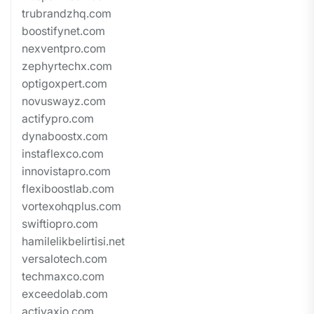
trubrandzhq.com
boostifynet.com
nexventpro.com
zephyrtechx.com
optigoxpert.com
novuswayz.com
actifypro.com
dynaboostx.com
instaflexco.com
innovistapro.com
flexiboostlab.com
vortexohqplus.com
swiftiopro.com
hamilelikbelirtisi.net
versalotech.com
techmaxco.com
exceedolab.com
activaxio.com