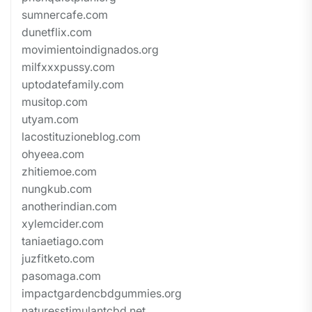
sumnercafe.com
dunetflix.com
movimientoindignados.org
milfxxxpussy.com
uptodatefamily.com
musitop.com
utyam.com
lacostituzioneblog.com
ohyeea.com
zhitiemoe.com
nungkub.com
anotherindian.com
xylemcider.com
taniaetiago.com
juzfitketo.com
pasomaga.com
impactgardencbdgummies.org
naturesstimulantcbd.net