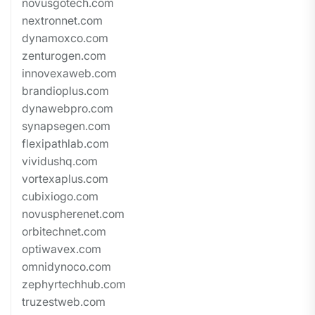
novusgotech.com
nextronnet.com
dynamoxco.com
zenturogen.com
innovexaweb.com
brandioplus.com
dynawebpro.com
synapsegen.com
flexipathlab.com
vividushq.com
vortexaplus.com
cubixiogo.com
novuspherenet.com
orbitechnet.com
optiwavex.com
omnidynoco.com
zephyrtechhub.com
truzestweb.com