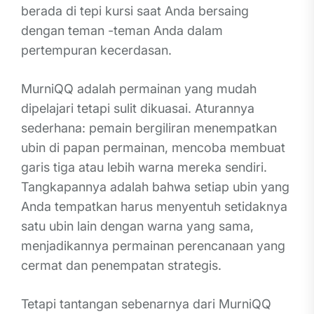
berada di tepi kursi saat Anda bersaing
dengan teman -teman Anda dalam
pertempuran kecerdasan.
MurniQQ adalah permainan yang mudah
dipelajari tetapi sulit dikuasai. Aturannya
sederhana: pemain bergiliran menempatkan
ubin di papan permainan, mencoba membuat
garis tiga atau lebih warna mereka sendiri.
Tangkapannya adalah bahwa setiap ubin yang
Anda tempatkan harus menyentuh setidaknya
satu ubin lain dengan warna yang sama,
menjadikannya permainan perencanaan yang
cermat dan penempatan strategis.
Tetapi tantangan sebenarnya dari MurniQQ