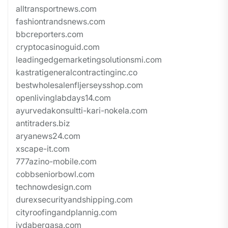
alltransportnews.com
fashiontrandsnews.com
bbcreporters.com
cryptocasinoguid.com
leadingedgemarketingsolutionsmi.com
kastratigeneralcontractinginc.co
bestwholesalenfljerseysshop.com
openlivinglabdays14.com
ayurvedakonsultti-kari-nokela.com
antitraders.biz
aryanews24.com
xscape-it.com
777azino-mobile.com
cobbseniorbowl.com
technowdesign.com
durexsecurityandshipping.com
cityroofingandplannig.com
ivdabergasa.com