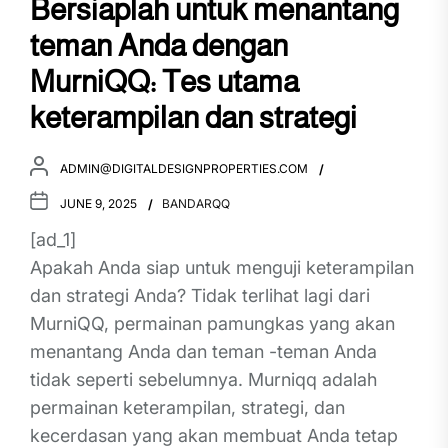
Bersiaplah untuk menantang
teman Anda dengan
MurniQQ: Tes utama
keterampilan dan strategi
ADMIN@DIGITALDESIGNPROPERTIES.COM
JUNE 9, 2025
BANDARQQ
[ad_1]
Apakah Anda siap untuk menguji keterampilan
dan strategi Anda? Tidak terlihat lagi dari
MurniQQ, permainan pamungkas yang akan
menantang Anda dan teman -teman Anda
tidak seperti sebelumnya. Murniqq adalah
permainan keterampilan, strategi, dan
kecerdasan yang akan membuat Anda tetap