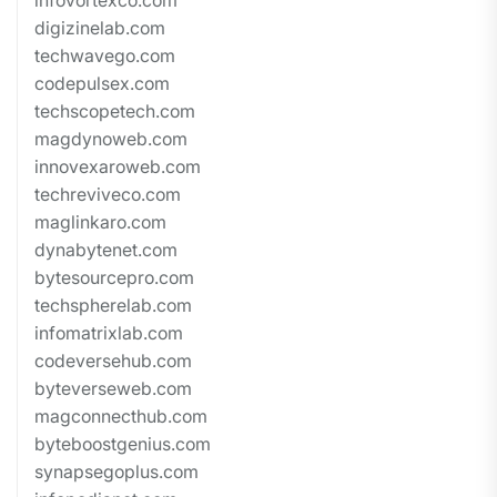
infovortexco.com
digizinelab.com
techwavego.com
codepulsex.com
techscopetech.com
magdynoweb.com
innovexaroweb.com
techreviveco.com
maglinkaro.com
dynabytenet.com
bytesourcepro.com
techspherelab.com
infomatrixlab.com
codeversehub.com
byteverseweb.com
magconnecthub.com
byteboostgenius.com
synapsegoplus.com