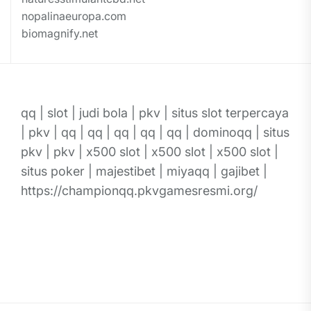
nopalinaeuropa.com
biomagnify.net
qq
|
slot
|
judi bola
|
pkv
|
situs slot terpercaya
|
pkv
|
qq
|
qq
|
qq
|
qq
|
qq
|
dominoqq
|
situs
pkv
|
pkv
|
x500 slot
|
x500 slot
|
x500 slot
|
situs poker
|
majestibet
|
miyaqq
|
gajibet
|
https://championqq.pkvgamesresmi.org/