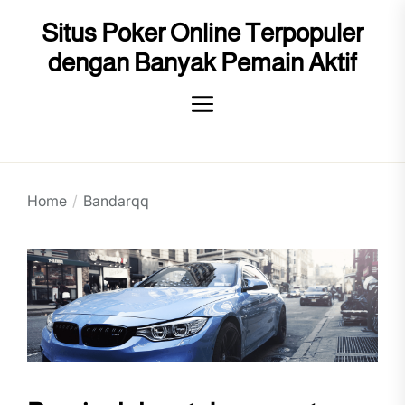
Skip
Situs Poker Online Terpopuler
to
the
dengan Banyak Pemain Aktif
content
Home
Bandarqq