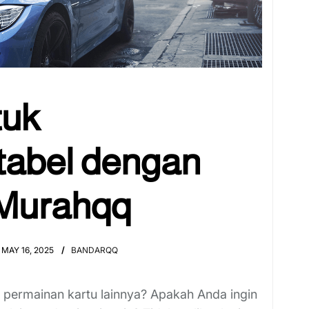
tuk
tabel dengan
r Murahqq
MAY 16, 2025
BANDARQQ
 permainan kartu lainnya? Apakah Anda ingin