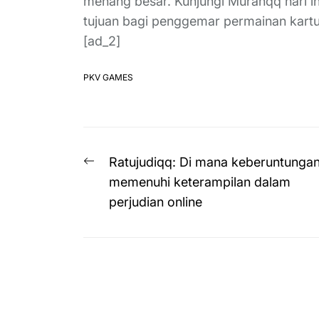
menang besar. Kunjungi Murahqq hari ini
tujuan bagi penggemar permainan kart
[ad_2]
PKV GAMES
Post
Previous
Ratujudiqq: Di mana keberuntunga
post:
memenuhi keterampilan dalam
navigation
perjudian online