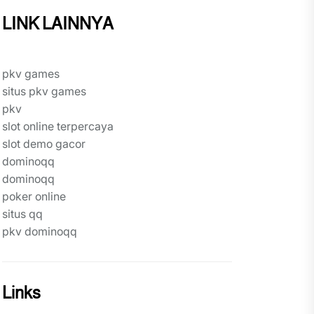
LINK LAINNYA
pkv games
situs pkv games
pkv
slot online terpercaya
slot demo gacor
dominoqq
dominoqq
poker online
situs qq
pkv dominoqq
Links