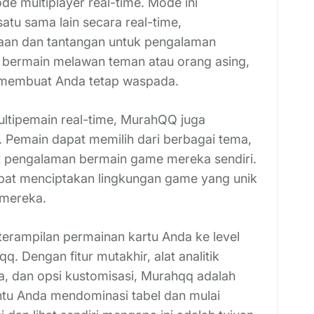
de multiplayer real-time. Mode ini
tu sama lain secara real-time,
aan dan tantangan untuk pengalaman
 bermain melawan teman atau orang asing,
 membuat Anda tetap waspada.
multipemain real-time, MurahQQ juga
 Pemain dapat memilih dari berbagai tema,
t pengalaman bermain game mereka sendiri.
apat menciptakan lingkungan game yang unik
 mereka.
terampilan permainan kartu Anda ke level
qq. Dengan fitur mutakhir, alat analitik
, dan opsi kustomisasi, Murahqq adalah
tu Anda mendominasi tabel dan mulai