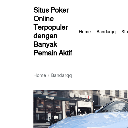
Skip
Situs Poker
to
the
Online
content
Terpopuler
Home
Bandarqq
Slo
dengan
Banyak
Pemain Aktif
Home
Bandarqq