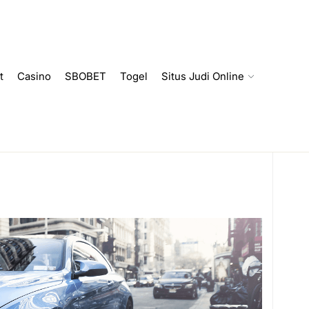
t
Casino
SBOBET
Togel
Situs Judi Online