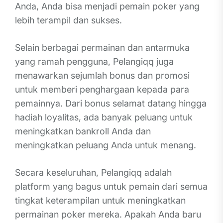
Anda, Anda bisa menjadi pemain poker yang
lebih terampil dan sukses.
Selain berbagai permainan dan antarmuka
yang ramah pengguna, Pelangiqq juga
menawarkan sejumlah bonus dan promosi
untuk memberi penghargaan kepada para
pemainnya. Dari bonus selamat datang hingga
hadiah loyalitas, ada banyak peluang untuk
meningkatkan bankroll Anda dan
meningkatkan peluang Anda untuk menang.
Secara keseluruhan, Pelangiqq adalah
platform yang bagus untuk pemain dari semua
tingkat keterampilan untuk meningkatkan
permainan poker mereka. Apakah Anda baru