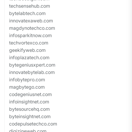
techsensehub.com
bytelabtech.com
innovatexaweb.com
magdynotechco.com
infosparkitnow.com
techvortexco.com
geekifyweb.com
infoplazatech.com
bytegeniusxpert.com
innovatebytelab.com
infobytepro.com
magbytego.com
codegeniusnet.com
infoinsightnet.com
bytesourcehq.com
byteinsightnet.com
codepulsetechco.com
digizineweb.com