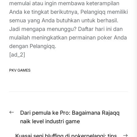
memulai atau ingin membawa keterampilan
Anda ke tingkat berikutnya, Pelangiqq memiliki
semua yang Anda butuhkan untuk berhasil.
Jadi mengapa menunggu? Daftar hari ini dan
mulailah meningkatkan permainan poker Anda
dengan Pelangiqq.
[ad_2]
PKV GAMES
Post
Previous
Dari pemula ke Pro: Bagaimana Rajaqq
navigation
post:
naik level industri game
Nex
Kuasai seni bluffing di pokerpelangi: tips