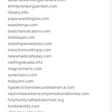
entrepreneurguardian.com
hibaby.info
paperwashington.com
weedemup.com
bestchancecasino.com
bilalliaqat.com
autodispensadores.com
inductioncooktopp.com
newsmedicaltoday.com
roofingnevada.info
magconnectx.com
synexispro.com
holayomi.com
ligadeciclismodecundinamarca.com
nashvilleworkerscompensationattorney.com
holyfamilycathedralschool.org
londonkiddy.com