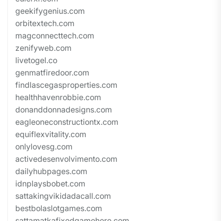
geekifygenius.com
orbitextech.com
magconnecttech.com
zenifyweb.com
livetogel.co
genmatfiredoor.com
findlascegasproperties.com
healthhavenrobbie.com
donanddonnadesigns.com
eagleoneconstructiontx.com
equiflexvitality.com
onlylovesg.com
activedesenvolvimento.com
dailyhubpages.com
idnplaysbobet.com
sattakingvikidadacall.com
bestbolaslotgames.com
sattamatkafixedgamehere.com