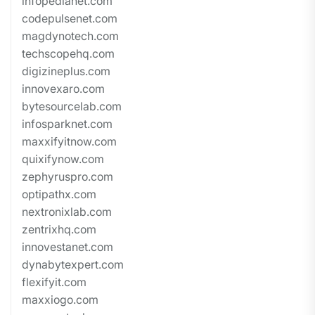
infopedianet.com
codepulsenet.com
magdynotech.com
techscopehq.com
digizineplus.com
innovexaro.com
bytesourcelab.com
infosparknet.com
maxxifyitnow.com
quixifynow.com
zephyruspro.com
optipathx.com
nextronixlab.com
zentrixhq.com
innovestanet.com
dynabytexpert.com
flexifyit.com
maxxiogo.com