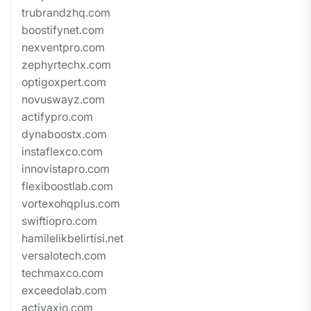
trubrandzhq.com
boostifynet.com
nexventpro.com
zephyrtechx.com
optigoxpert.com
novuswayz.com
actifypro.com
dynaboostx.com
instaflexco.com
innovistapro.com
flexiboostlab.com
vortexohqplus.com
swiftiopro.com
hamilelikbelirtisi.net
versalotech.com
techmaxco.com
exceedolab.com
activaxio.com