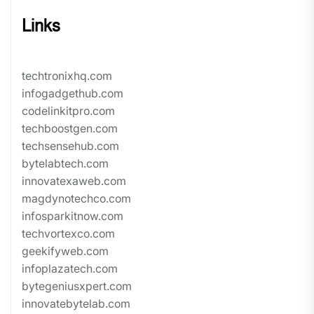
Links
techtronixhq.com
infogadgethub.com
codelinkitpro.com
techboostgen.com
techsensehub.com
bytelabtech.com
innovatexaweb.com
magdynotechco.com
infosparkitnow.com
techvortexco.com
geekifyweb.com
infoplazatech.com
bytegeniusxpert.com
innovatebytelab.com