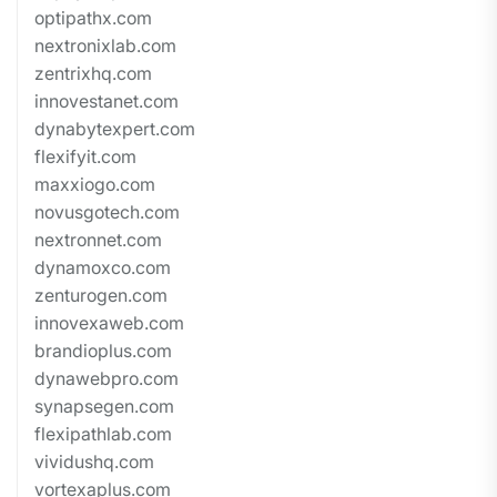
optipathx.com
nextronixlab.com
zentrixhq.com
innovestanet.com
dynabytexpert.com
flexifyit.com
maxxiogo.com
novusgotech.com
nextronnet.com
dynamoxco.com
zenturogen.com
innovexaweb.com
brandioplus.com
dynawebpro.com
synapsegen.com
flexipathlab.com
vividushq.com
vortexaplus.com