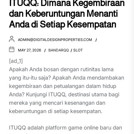
ITUQQ: Dimana Kegembiraan
dan Keberuntungan Menanti
Anda di Setiap Kesempatan
ADMIN@DIGITALDESIGNPROPERTIES.COM
MAY 27, 2026
BANDARQQ
SLOT
[ad_1]
Apakah Anda bosan dengan rutinitas lama
yang itu-itu saja? Apakah Anda mendambakan
kegembiraan dan petualangan dalam hidup
Anda? Kunjungi ITUQQ, destinasi utama bagi
mereka yang mencari kesenangan dan
keberuntungan di setiap kesempatan.
ITUQQ adalah platform game online baru dan