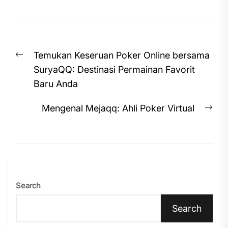
Post
Previous
Temukan Keseruan Poker Online bersama
navigation
post:
SuryaQQ: Destinasi Permainan Favorit
Baru Anda
Nex
Mengenal Mejaqq: Ahli Poker Virtual
pos
Search
Search