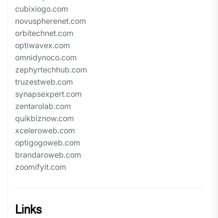
cubixiogo.com
novuspherenet.com
orbitechnet.com
optiwavex.com
omnidynoco.com
zephyrtechhub.com
truzestweb.com
synapsexpert.com
zentarolab.com
quikbiznow.com
xceleroweb.com
optigogoweb.com
brandaroweb.com
zoomifyit.com
Links