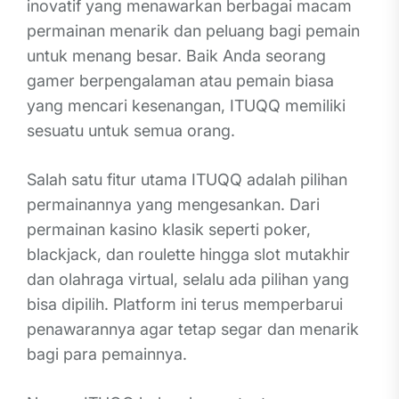
inovatif yang menawarkan berbagai macam
permainan menarik dan peluang bagi pemain
untuk menang besar. Baik Anda seorang
gamer berpengalaman atau pemain biasa
yang mencari kesenangan, ITUQQ memiliki
sesuatu untuk semua orang.
Salah satu fitur utama ITUQQ adalah pilihan
permainannya yang mengesankan. Dari
permainan kasino klasik seperti poker,
blackjack, dan roulette hingga slot mutakhir
dan olahraga virtual, selalu ada pilihan yang
bisa dipilih. Platform ini terus memperbarui
penawarannya agar tetap segar dan menarik
bagi para pemainnya.