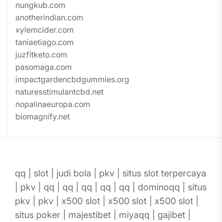
nungkub.com
anotherindian.com
xylemcider.com
taniaetiago.com
juzfitketo.com
pasomaga.com
impactgardencbdgummies.org
naturesstimulantcbd.net
nopalinaeuropa.com
biomagnify.net
qq
|
slot
|
judi bola
|
pkv
|
situs slot terpercaya
|
pkv
|
qq
|
qq
|
qq
|
qq
|
qq
|
dominoqq
|
situs
pkv
|
pkv
|
x500 slot
|
x500 slot
|
x500 slot
|
situs poker
|
majestibet
|
miyaqq
|
gajibet
|