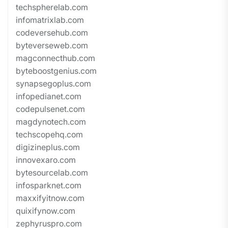
techspherelab.com
infomatrixlab.com
codeversehub.com
byteverseweb.com
magconnecthub.com
byteboostgenius.com
synapsegoplus.com
infopedianet.com
codepulsenet.com
magdynotech.com
techscopehq.com
digizineplus.com
innovexaro.com
bytesourcelab.com
infosparknet.com
maxxifyitnow.com
quixifynow.com
zephyruspro.com