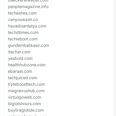
baeckereiweber.com
peoplemagazine.info
techashes.com
canyouwash.co
havadisantalya.com
techdtimes.com
techieboot.com
gundembalikesir.com
itechar.com
yesbold.com
healthhubzone.com
ebaraat.com
techjuiced.com
byteboosttech.com
magnexushub.com
virtuogoweb.com
biglotshours.com
buyliraglutide.com