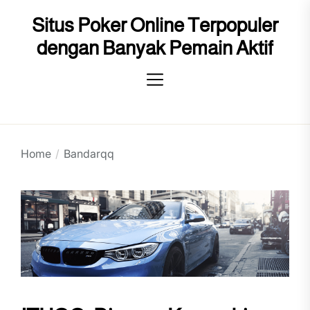
Skip
Situs Poker Online Terpopuler
to
the
dengan Banyak Pemain Aktif
content
Home
Bandarqq