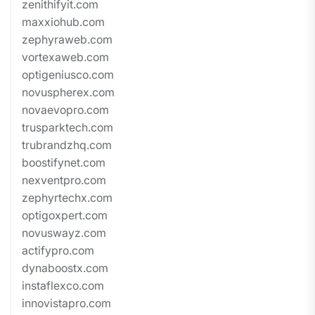
zenithifyit.com
maxxiohub.com
zephyraweb.com
vortexaweb.com
optigeniusco.com
novuspherex.com
novaevopro.com
trusparktech.com
trubrandzhq.com
boostifynet.com
nexventpro.com
zephyrtechx.com
optigoxpert.com
novuswayz.com
actifypro.com
dynaboostx.com
instaflexco.com
innovistapro.com