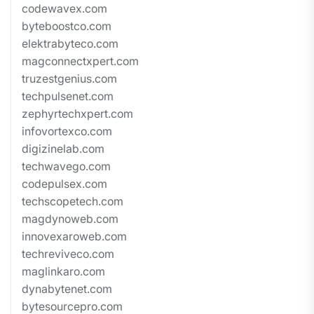
codewavex.com
byteboostco.com
elektrabyteco.com
magconnectxpert.com
truzestgenius.com
techpulsenet.com
zephyrtechxpert.com
infovortexco.com
digizinelab.com
techwavego.com
codepulsex.com
techscopetech.com
magdynoweb.com
innovexaroweb.com
techreviveco.com
maglinkaro.com
dynabytenet.com
bytesourcepro.com