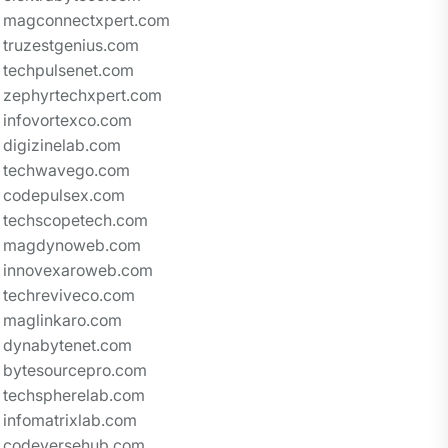
magconnectxpert.com
truzestgenius.com
techpulsenet.com
zephyrtechxpert.com
infovortexco.com
digizinelab.com
techwavego.com
codepulsex.com
techscopetech.com
magdynoweb.com
innovexaroweb.com
techreviveco.com
maglinkaro.com
dynabytenet.com
bytesourcepro.com
techspherelab.com
infomatrixlab.com
codeversehub.com