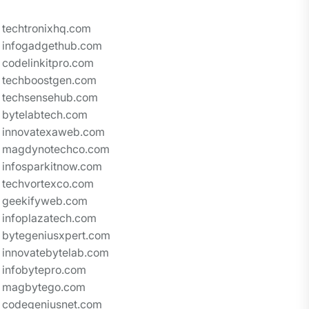
techtronixhq.com
infogadgethub.com
codelinkitpro.com
techboostgen.com
techsensehub.com
bytelabtech.com
innovatexaweb.com
magdynotechco.com
infosparkitnow.com
techvortexco.com
geekifyweb.com
infoplazatech.com
bytegeniusxpert.com
innovatebytelab.com
infobytepro.com
magbytego.com
codegeniusnet.com