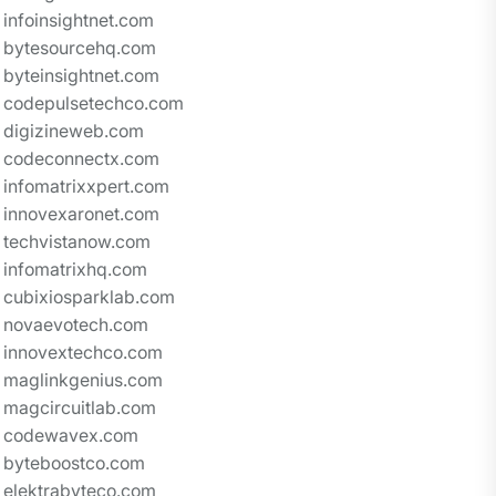
infoinsightnet.com
bytesourcehq.com
byteinsightnet.com
codepulsetechco.com
digizineweb.com
codeconnectx.com
infomatrixxpert.com
innovexaronet.com
techvistanow.com
infomatrixhq.com
cubixiosparklab.com
novaevotech.com
innovextechco.com
maglinkgenius.com
magcircuitlab.com
codewavex.com
byteboostco.com
elektrabyteco.com