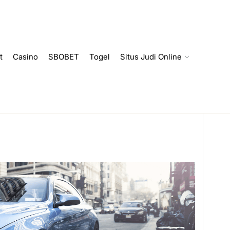
t
Casino
SBOBET
Togel
Situs Judi Online