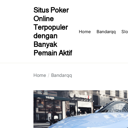
Skip
Situs Poker
to
the
Online
content
Terpopuler
Home
Bandarqq
Slo
dengan
Banyak
Pemain Aktif
Home
Bandarqq