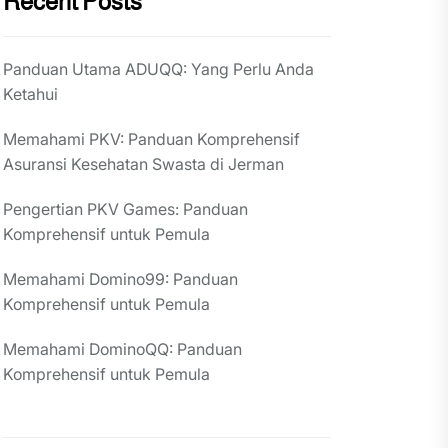
Recent Posts
Panduan Utama ADUQQ: Yang Perlu Anda
Ketahui
Memahami PKV: Panduan Komprehensif
Asuransi Kesehatan Swasta di Jerman
Pengertian PKV Games: Panduan
Komprehensif untuk Pemula
Memahami Domino99: Panduan
Komprehensif untuk Pemula
Memahami DominoQQ: Panduan
Komprehensif untuk Pemula