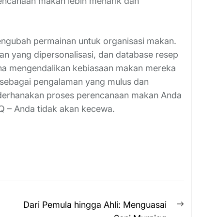
encanaan makan lebih menarik dan
ngubah permainan untuk organisasi makan.
an yang dipersonalisasi, dan database resep
a mengendalikan kebiasaan makan mereka
sebagai pengalaman yang mulus dan
derhanakan proses perencanaan makan Anda
Q – Anda tidak akan kecewa.
Next
Dari Pemula hingga Ahli: Menguasai