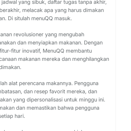
dwal yang sibuk, daftar tugas tanpa akhir,
 berakhir, melacak apa yang harus dimakan
lan. Di situlah menuQQ masuk.
kanan revolusioner yang mengubah
canakan dan menyiapkan makanan. Dengan
itur-fitur inovatif, MenuQQ membantu
canaan makanan mereka dan menghilangkan
 dimakan.
alah alat perencana makannya. Pengguna
batasan, dan resep favorit mereka, dan
an yang dipersonalisasi untuk minggu ini.
 makan dan memastikan bahwa pengguna
tiap hari.