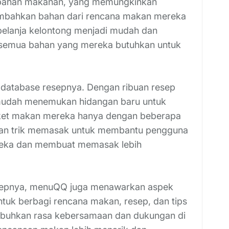
 bahan makanan, yang memungkinkan
mbahkan bahan dari rencana makan mereka
 belanja kelontong menjadi mudah dan
semua bahan yang mereka butuhkan untuk
h database resepnya. Dengan ribuan resep
 mudah menemukan hidangan baru untuk
et makan mereka hanya dengan beberapa
ps dan trik memasak untuk membantu pengguna
ereka dan membuat memasak lebih
esepnya, menuQQ juga menawarkan aspek
uk berbagi rencana makan, resep, dan tips
mbuhkan rasa kebersamaan dan dukungan di