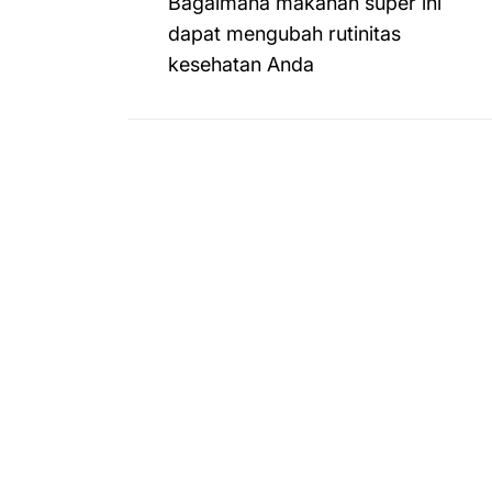
post:
Bagaimana makanan super ini
navigation
dapat mengubah rutinitas
kesehatan Anda