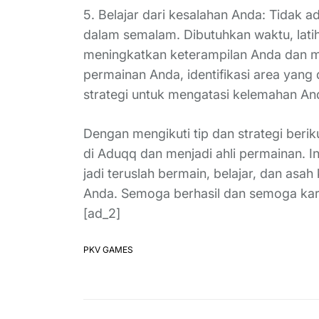
5. Belajar dari kesalahan Anda: Tidak 
dalam semalam. Dibutuhkan waktu, latih
meningkatkan keterampilan Anda dan men
permainan Anda, identifikasi area yan
strategi untuk mengatasi kelemahan An
Dengan mengikuti tip dan strategi beri
di Aduqq dan menjadi ahli permainan. 
jadi teruslah bermain, belajar, dan asa
Anda. Semoga berhasil dan semoga ka
[ad_2]
PKV GAMES