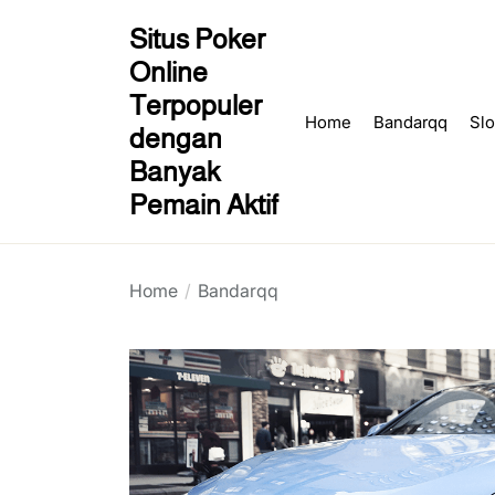
Skip
Situs Poker
to
the
Online
content
Terpopuler
Home
Bandarqq
Slo
dengan
Banyak
Pemain Aktif
Home
Bandarqq