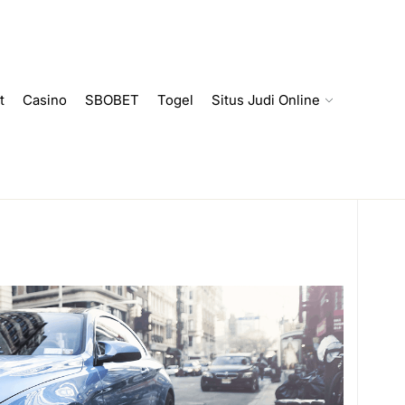
t
Casino
SBOBET
Togel
Situs Judi Online