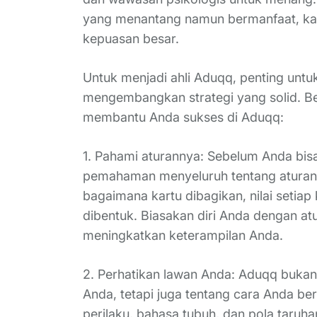
yang menantang namun bermanfaat, k
kepuasan besar.
Untuk menjadi ahli Aduqq, penting un
mengembangkan strategi yang solid. Ber
membantu Anda sukses di Aduqq:
1. Pahami aturannya: Sebelum Anda bis
pemahaman menyeluruh tentang aturan 
bagaimana kartu dibagikan, nilai setiap
dibentuk. Biasakan diri Anda dengan a
meningkatkan keterampilan Anda.
2. Perhatikan lawan Anda: Aduqq bukan
Anda, tetapi juga tentang cara Anda b
perilaku, bahasa tubuh, dan pola tar