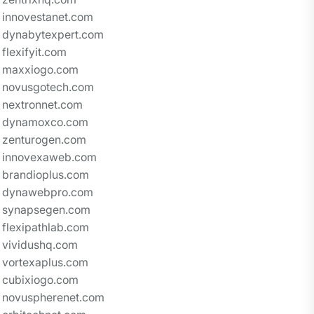
innovestanet.com
dynabytexpert.com
flexifyit.com
maxxiogo.com
novusgotech.com
nextronnet.com
dynamoxco.com
zenturogen.com
innovexaweb.com
brandioplus.com
dynawebpro.com
synapsegen.com
flexipathlab.com
vividushq.com
vortexaplus.com
cubixiogo.com
novuspherenet.com