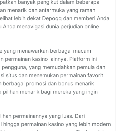
ndapatkan banyak pengikut dalam beberapa
inan menarik dan antarmuka yang ramah
melihat lebih dekat Depoqq dan memberi Anda
Anda menavigasi dunia perjudian online
ine yang menawarkan berbagai macam
 permainan kasino lainnya. Platform ini
ah pengguna, yang memudahkan pemula dan
i situs dan menemukan permainan favorit
n berbagai promosi dan bonus menarik
pilihan menarik bagi mereka yang ingin
ilihan permainannya yang luas. Dari
l hingga permainan kasino yang lebih modern