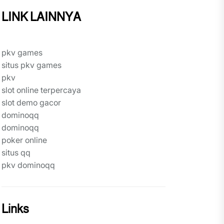
LINK LAINNYA
pkv games
situs pkv games
pkv
slot online terpercaya
slot demo gacor
dominoqq
dominoqq
poker online
situs qq
pkv dominoqq
Links