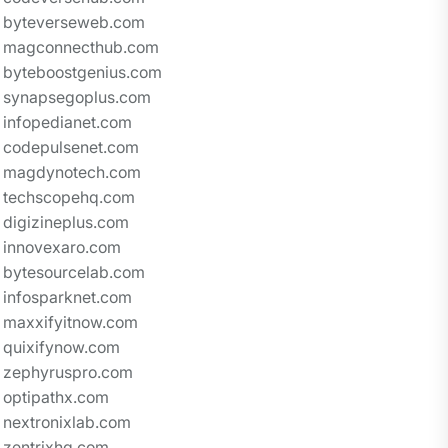
byteverseweb.com
magconnecthub.com
byteboostgenius.com
synapsegoplus.com
infopedianet.com
codepulsenet.com
magdynotech.com
techscopehq.com
digizineplus.com
innovexaro.com
bytesourcelab.com
infosparknet.com
maxxifyitnow.com
quixifynow.com
zephyruspro.com
optipathx.com
nextronixlab.com
zentrixhq.com