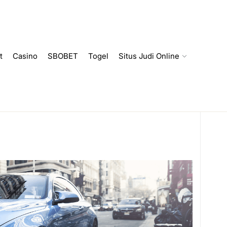
t
Casino
SBOBET
Togel
Situs Judi Online