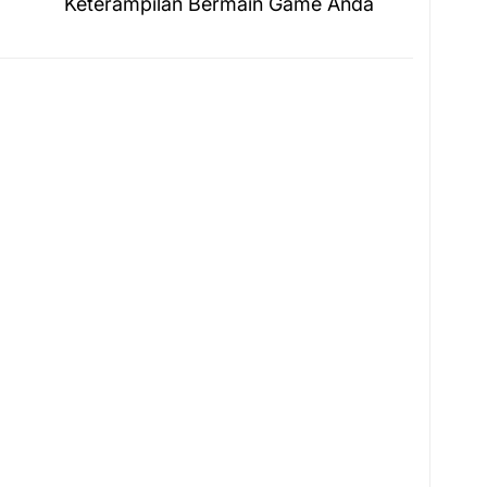
Keterampilan Bermain Game Anda