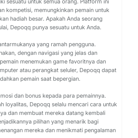
iki sesuatu untuk semua orang. Platform ini
an kompetisi, memungkinkan pemain untuk
kan hadiah besar. Apakah Anda seorang
lai, Depoqq punya sesuatu untuk Anda.
h antarmukanya yang ramah pengguna.
nakan, dengan navigasi yang jelas dan
 pemain menemukan game favoritnya dan
omputer atau perangkat seluler, Depoqq dapat
udahkan pemain saat bepergian.
mosi dan bonus kepada para pemainnya.
h loyalitas, Depoqq selalu mencari cara untuk
ya dan membuat mereka datang kembali
njadikannya pilihan yang menarik bagi
menangan mereka dan menikmati pengalaman