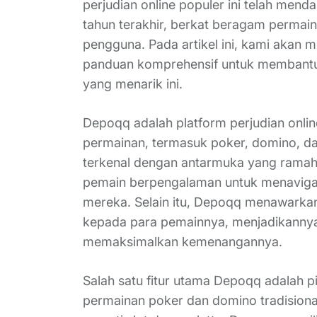
perjudian online populer ini telah me
tahun terakhir, berkat beragam perma
pengguna. Pada artikel ini, kami akan 
panduan komprehensif untuk membantu 
yang menarik ini.
Depoqq adalah platform perjudian onl
permainan, termasuk poker, domino, dan
terkenal dengan antarmuka yang ram
pemain berpengalaman untuk menavigas
mereka. Selain itu, Depoqq menawarka
kepada para pemainnya, menjadikannya 
memaksimalkan kemenangannya.
Salah satu fitur utama Depoqq adalah p
permainan poker dan domino tradisiona