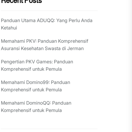
Recent Posts
Panduan Utama ADUQQ: Yang Perlu Anda
Ketahui
Memahami PKV: Panduan Komprehensif
Asuransi Kesehatan Swasta di Jerman
Pengertian PKV Games: Panduan
Komprehensif untuk Pemula
Memahami Domino99: Panduan
Komprehensif untuk Pemula
Memahami DominoQQ: Panduan
Komprehensif untuk Pemula