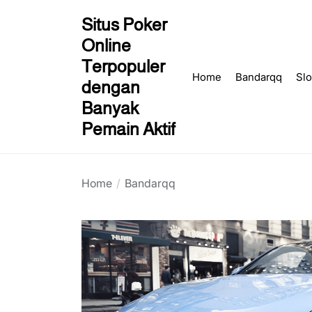
Skip
Situs Poker
to
the
Online
content
Terpopuler
Home
Bandarqq
Slo
dengan
Banyak
Pemain Aktif
Home
Bandarqq