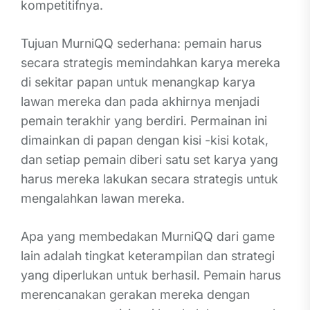
kompetitifnya.
Tujuan MurniQQ sederhana: pemain harus
secara strategis memindahkan karya mereka
di sekitar papan untuk menangkap karya
lawan mereka dan pada akhirnya menjadi
pemain terakhir yang berdiri. Permainan ini
dimainkan di papan dengan kisi -kisi kotak,
dan setiap pemain diberi satu set karya yang
harus mereka lakukan secara strategis untuk
mengalahkan lawan mereka.
Apa yang membedakan MurniQQ dari game
lain adalah tingkat keterampilan dan strategi
yang diperlukan untuk berhasil. Pemain harus
merencanakan gerakan mereka dengan