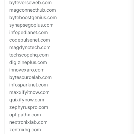
byteverseweb.com
magconnecthub.com
byteboostgenius.com
synapsegoplus.com
infopedianet.com
codepulsenet.com
magdynotech.com
techscopehq.com
digizineplus.com
innovexaro.com
bytesourcelab.com
infosparknet.com
maxxifyitnow.com
quixifynow.com
zephyruspro.com
optipathx.com
nextronixlab.com
zentrixhq.com