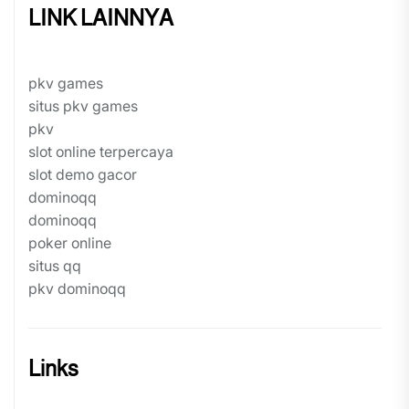
LINK LAINNYA
pkv games
situs pkv games
pkv
slot online terpercaya
slot demo gacor
dominoqq
dominoqq
poker online
situs qq
pkv dominoqq
Links