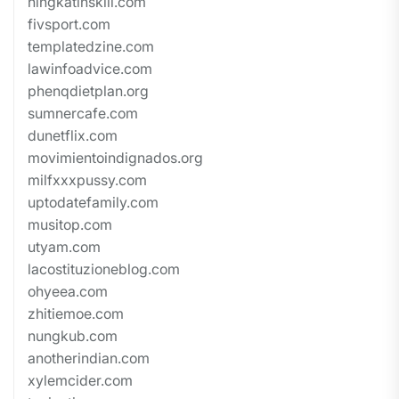
ningkatinskill.com
fivsport.com
templatedzine.com
lawinfoadvice.com
phenqdietplan.org
sumnercafe.com
dunetflix.com
movimientoindignados.org
milfxxxpussy.com
uptodatefamily.com
musitop.com
utyam.com
lacostituzioneblog.com
ohyeea.com
zhitiemoe.com
nungkub.com
anotherindian.com
xylemcider.com