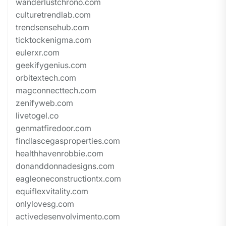
wanderlustchrono.com
culturetrendlab.com
trendsensehub.com
ticktockenigma.com
eulerxr.com
geekifygenius.com
orbitextech.com
magconnecttech.com
zenifyweb.com
livetogel.co
genmatfiredoor.com
findlascegasproperties.com
healthhavenrobbie.com
donanddonnadesigns.com
eagleoneconstructiontx.com
equiflexvitality.com
onlylovesg.com
activedesenvolvimento.com