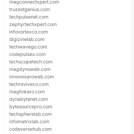
magconnectxpert.com
truzestgenius.com
techpulsenet.com
zephyrtechxpert.com
infovortexco.com
digizinelab.com
techwavego.com
codepulsex.com
techscopetech.com
magdynoweb.com
innovexaroweb.com
techreviveco.com
maglinkaro.com
dynabytenet.com
bytesourcepro.com
techspherelab.com
infomatrixlab.com
codeversehub.com