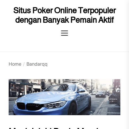
Skip
Situs Poker Online Terpopuler
to
the
dengan Banyak Pemain Aktif
content
Home
Bandarqq