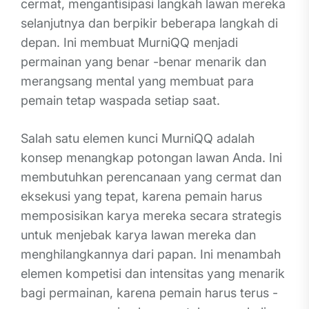
cermat, mengantisipasi langkah lawan mereka
selanjutnya dan berpikir beberapa langkah di
depan. Ini membuat MurniQQ menjadi
permainan yang benar -benar menarik dan
merangsang mental yang membuat para
pemain tetap waspada setiap saat.
Salah satu elemen kunci MurniQQ adalah
konsep menangkap potongan lawan Anda. Ini
membutuhkan perencanaan yang cermat dan
eksekusi yang tepat, karena pemain harus
memposisikan karya mereka secara strategis
untuk menjebak karya lawan mereka dan
menghilangkannya dari papan. Ini menambah
elemen kompetisi dan intensitas yang menarik
bagi permainan, karena pemain harus terus -