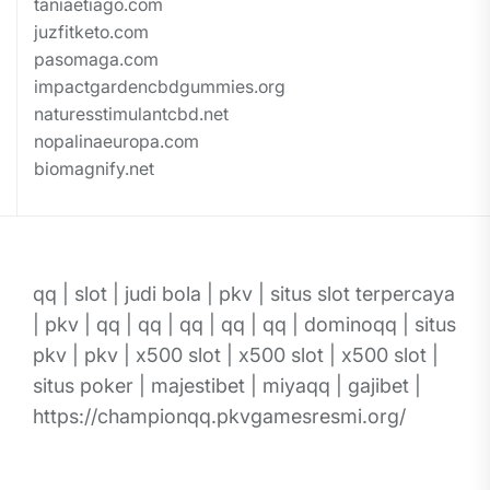
taniaetiago.com
juzfitketo.com
pasomaga.com
impactgardencbdgummies.org
naturesstimulantcbd.net
nopalinaeuropa.com
biomagnify.net
qq
|
slot
|
judi bola
|
pkv
|
situs slot terpercaya
|
pkv
|
qq
|
qq
|
qq
|
qq
|
qq
|
dominoqq
|
situs
pkv
|
pkv
|
x500 slot
|
x500 slot
|
x500 slot
|
situs poker
|
majestibet
|
miyaqq
|
gajibet
|
https://championqq.pkvgamesresmi.org/