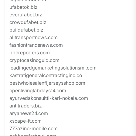
ufabetok.biz
everufabet.biz
crowdufabet.biz
buildufabet.biz
alltransportnews.com
fashiontrandsnews.com
bbcreporters.com
cryptocasinoguid.com
leadingedgemarketingsolutionsmi.com
kastratigeneralcontractinginc.co
bestwholesalenfljerseysshop.com
openlivinglabdays14.com
ayurvedakonsultti-kari-nokela.com
antitraders.biz
aryanews24.com
xscape-it.com
777azino-mobile.com