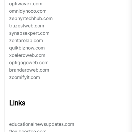
optiwavex.com
omnidynoco.com
zephyrtechhub.com
truzestweb.com
synapsexpert.com
zentarolab.com
quikbiznow.com
xceleroweb.com
optigogoweb.com
brandaroweb.com
zoomifyit.com
Links
educationalnewsupdates.com
flexiboostco.com