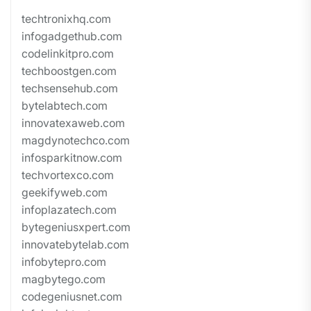
techtronixhq.com
infogadgethub.com
codelinkitpro.com
techboostgen.com
techsensehub.com
bytelabtech.com
innovatexaweb.com
magdynotechco.com
infosparkitnow.com
techvortexco.com
geekifyweb.com
infoplazatech.com
bytegeniusxpert.com
innovatebytelab.com
infobytepro.com
magbytego.com
codegeniusnet.com