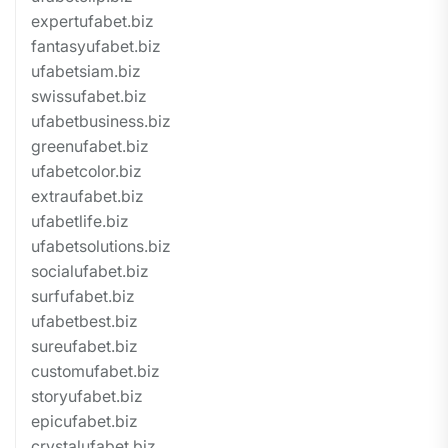
expertufabet.biz
fantasyufabet.biz
ufabetsiam.biz
swissufabet.biz
ufabetbusiness.biz
greenufabet.biz
ufabetcolor.biz
extraufabet.biz
ufabetlife.biz
ufabetsolutions.biz
socialufabet.biz
surfufabet.biz
ufabetbest.biz
sureufabet.biz
customufabet.biz
storyufabet.biz
epicufabet.biz
crystalufabet.biz