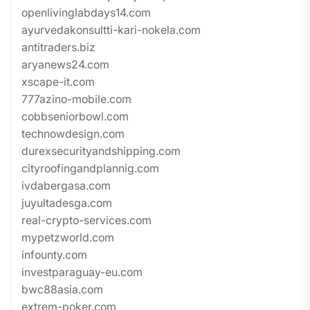
openlivinglabdays14.com
ayurvedakonsultti-kari-nokela.com
antitraders.biz
aryanews24.com
xscape-it.com
777azino-mobile.com
cobbseniorbowl.com
technowdesign.com
durexsecurityandshipping.com
cityroofingandplannig.com
ivdabergasa.com
juyultadesga.com
real-crypto-services.com
mypetzworld.com
infounty.com
investparaguay-eu.com
bwc88asia.com
extrem-poker.com