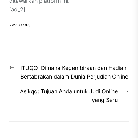
ditawarkan platform ini.
[ad_2]
PKV GAMES
Post
Previous
ITUQQ: Dimana Kegembiraan dan Hadiah
navigation
post:
Bertabrakan dalam Dunia Perjudian Online
Nex
Asikqq: Tujuan Anda untuk Judi Online
pos
yang Seru