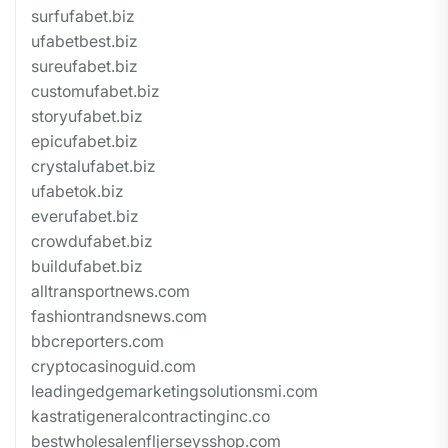
surfufabet.biz
ufabetbest.biz
sureufabet.biz
customufabet.biz
storyufabet.biz
epicufabet.biz
crystalufabet.biz
ufabetok.biz
everufabet.biz
crowdufabet.biz
buildufabet.biz
alltransportnews.com
fashiontrandsnews.com
bbcreporters.com
cryptocasinoguid.com
leadingedgemarketingsolutionsmi.com
kastratigeneralcontractinginc.co
bestwholesalenfljerseysshop.com