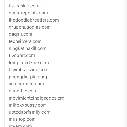
ks-casino.com
carcarepoints.com
thedoodlebreeders.com
grupohugodias.com
deqair.com
techsilvers.com
ningkatinskill.com
fivsport.com
templatedzine.com
lawinfoadvice.com
phenqdietplan.org
sumnercafe.com
dunetflix.com
movimientoindignados.org
milfxxxpussy.com
uptodatefamily.com
musitop.com
utyam.com