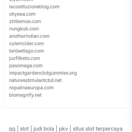
lacostituzioneblog.com
ohyeea.com
zhitiemoe.com
nungkub.com
anotherindian.com
xylemcider.com
taniaetiago.com
juzfitketo.com
pasomaga.com
impactgardencbdgummies.org
naturesstimulantcbd.net
nopalinaeuropa.com
biomagnify.net
qq
|
slot
|
judi bola
|
pkv
|
situs slot terpercaya