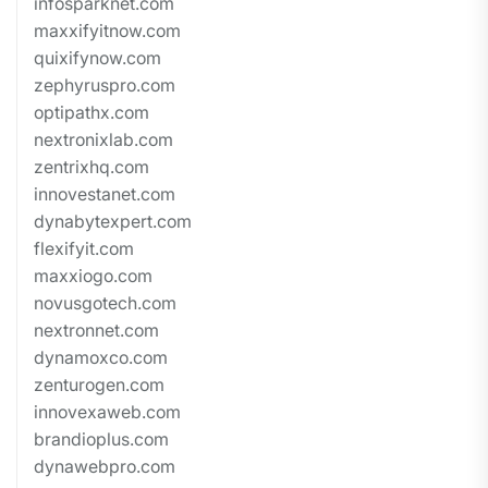
infosparknet.com
maxxifyitnow.com
quixifynow.com
zephyruspro.com
optipathx.com
nextronixlab.com
zentrixhq.com
innovestanet.com
dynabytexpert.com
flexifyit.com
maxxiogo.com
novusgotech.com
nextronnet.com
dynamoxco.com
zenturogen.com
innovexaweb.com
brandioplus.com
dynawebpro.com