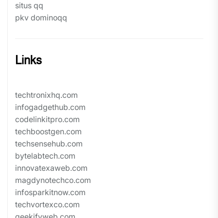
situs qq
pkv dominoqq
Links
techtronixhq.com
infogadgethub.com
codelinkitpro.com
techboostgen.com
techsensehub.com
bytelabtech.com
innovatexaweb.com
magdynotechco.com
infosparkitnow.com
techvortexco.com
geekifyweb.com