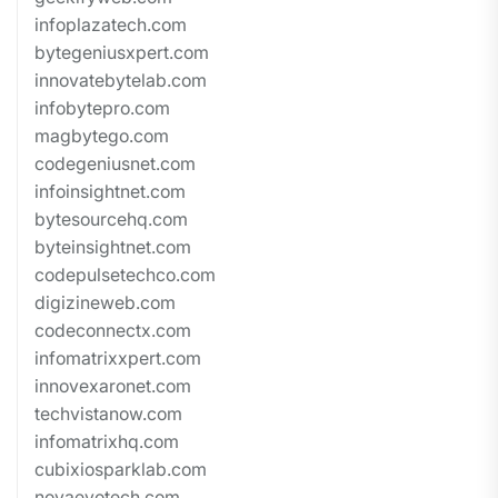
infoplazatech.com
bytegeniusxpert.com
innovatebytelab.com
infobytepro.com
magbytego.com
codegeniusnet.com
infoinsightnet.com
bytesourcehq.com
byteinsightnet.com
codepulsetechco.com
digizineweb.com
codeconnectx.com
infomatrixxpert.com
innovexaronet.com
techvistanow.com
infomatrixhq.com
cubixiosparklab.com
novaevotech.com