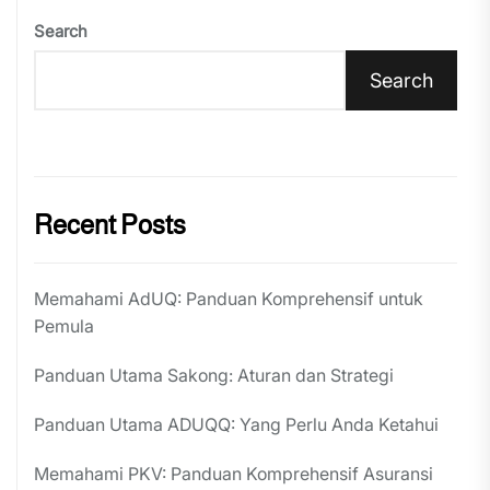
Search
Search
Recent Posts
Memahami AdUQ: Panduan Komprehensif untuk
Pemula
Panduan Utama Sakong: Aturan dan Strategi
Panduan Utama ADUQQ: Yang Perlu Anda Ketahui
Memahami PKV: Panduan Komprehensif Asuransi