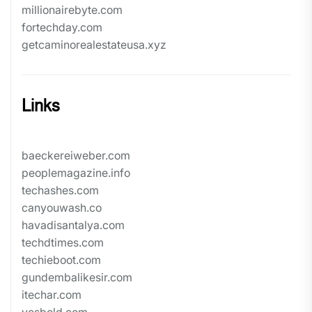
millionairebyte.com
fortechday.com
getcaminorealestateusa.xyz
Links
baeckereiweber.com
peoplemagazine.info
techashes.com
canyouwash.co
havadisantalya.com
techdtimes.com
techieboot.com
gundembalikesir.com
itechar.com