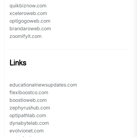
quikbiznow.com
xceleroweb.com
optigogoweb.com
brandaroweb.com
zoomifyit.com
Links
educationalnewsupdates.com
flexiboostco.com
boostioweb.com
zephyrushub.com
optipathlab.com
dynabytelab.com
evolvionet.com