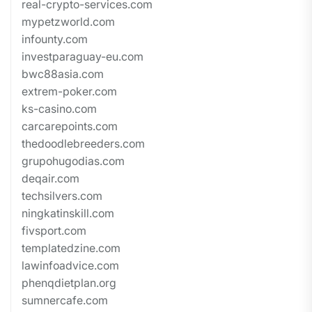
real-crypto-services.com
mypetzworld.com
infounty.com
investparaguay-eu.com
bwc88asia.com
extrem-poker.com
ks-casino.com
carcarepoints.com
thedoodlebreeders.com
grupohugodias.com
deqair.com
techsilvers.com
ningkatinskill.com
fivsport.com
templatedzine.com
lawinfoadvice.com
phenqdietplan.org
sumnercafe.com