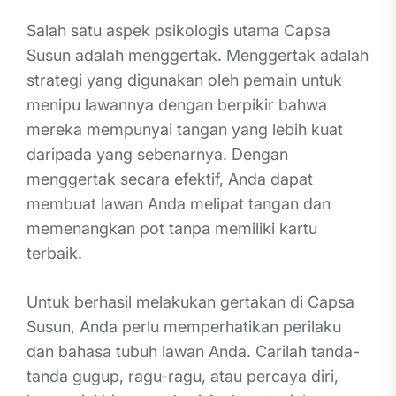
Salah satu aspek psikologis utama Capsa
Susun adalah menggertak. Menggertak adalah
strategi yang digunakan oleh pemain untuk
menipu lawannya dengan berpikir bahwa
mereka mempunyai tangan yang lebih kuat
daripada yang sebenarnya. Dengan
menggertak secara efektif, Anda dapat
membuat lawan Anda melipat tangan dan
memenangkan pot tanpa memiliki kartu
terbaik.
Untuk berhasil melakukan gertakan di Capsa
Susun, Anda perlu memperhatikan perilaku
dan bahasa tubuh lawan Anda. Carilah tanda-
tanda gugup, ragu-ragu, atau percaya diri,