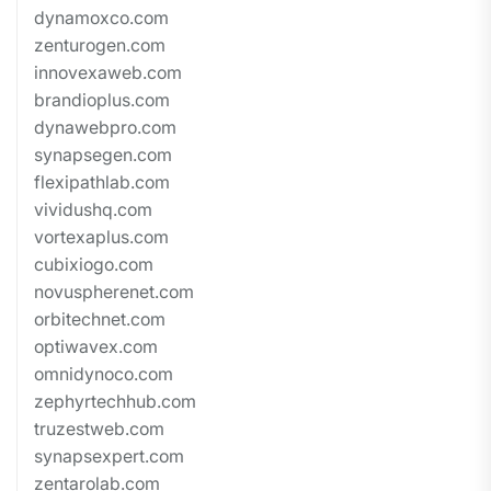
dynamoxco.com
zenturogen.com
innovexaweb.com
brandioplus.com
dynawebpro.com
synapsegen.com
flexipathlab.com
vividushq.com
vortexaplus.com
cubixiogo.com
novuspherenet.com
orbitechnet.com
optiwavex.com
omnidynoco.com
zephyrtechhub.com
truzestweb.com
synapsexpert.com
zentarolab.com