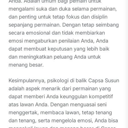
Anda. Adalah umum bagi pemain untuk
mengalami suka dan duka selama permainan,
dan penting untuk tetap fokus dan disiplin
sepanjang permainan. Dengan tetap seimbang
secara emosional dan tidak membiarkan
emosi mengaburkan penilaian Anda, Anda
dapat membuat keputusan yang lebih baik
dan meningkatkan peluang Anda untuk
menang besar.
Kesimpulannya, psikologi di balik Capsa Susun
adalah aspek menarik dari permainan yang
dapat memberi Anda keunggulan kompetitif
atas lawan Anda. Dengan menguasai seni
menggertak, membaca lawan, tetap tenang
dan tenang, serta mengelola emosi, Anda bisa