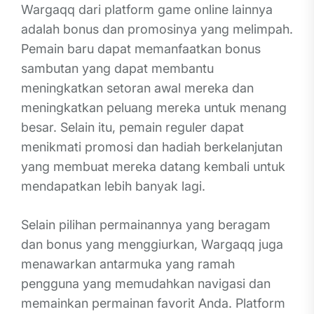
Wargaqq dari platform game online lainnya
adalah bonus dan promosinya yang melimpah.
Pemain baru dapat memanfaatkan bonus
sambutan yang dapat membantu
meningkatkan setoran awal mereka dan
meningkatkan peluang mereka untuk menang
besar. Selain itu, pemain reguler dapat
menikmati promosi dan hadiah berkelanjutan
yang membuat mereka datang kembali untuk
mendapatkan lebih banyak lagi.
Selain pilihan permainannya yang beragam
dan bonus yang menggiurkan, Wargaqq juga
menawarkan antarmuka yang ramah
pengguna yang memudahkan navigasi dan
memainkan permainan favorit Anda. Platform