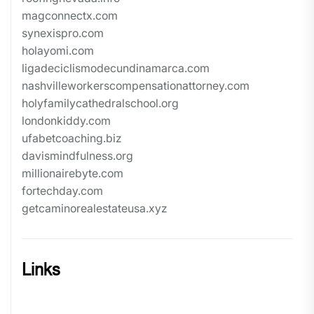
magconnectx.com
synexispro.com
holayomi.com
ligadeciclismodecundinamarca.com
nashvilleworkerscompensationattorney.com
holyfamilycathedralschool.org
londonkiddy.com
ufabetcoaching.biz
davismindfulness.org
millionairebyte.com
fortechday.com
getcaminorealestateusa.xyz
Links