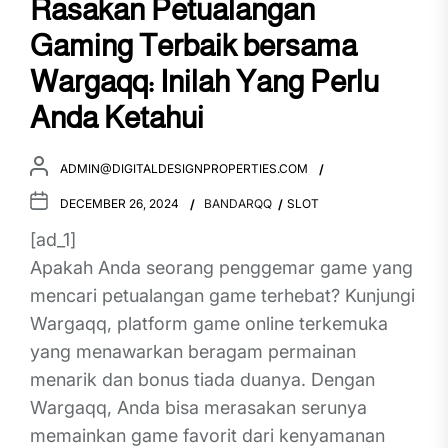
Rasakan Petualangan
Gaming Terbaik bersama
Wargaqq: Inilah Yang Perlu
Anda Ketahui
ADMIN@DIGITALDESIGNPROPERTIES.COM
DECEMBER 26, 2024
BANDARQQ
SLOT
[ad_1]
Apakah Anda seorang penggemar game yang
mencari petualangan game terhebat? Kunjungi
Wargaqq, platform game online terkemuka
yang menawarkan beragam permainan
menarik dan bonus tiada duanya. Dengan
Wargaqq, Anda bisa merasakan serunya
memainkan game favorit dari kenyamanan