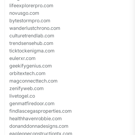
lifeexplorerpro.com
novusgo.com
bytestormpro.com
wanderlustchrono.com
culturetrendlab.com
trendsensehub.com
ticktockenigma.com
eulerxr.com
geekifygenius.com
orbitextech.com
magconnecttech.com
zenifyweb.com
livetogel.co
genmatfiredoor.com
findlascegasproperties.com
healthhavenrobbie.com
donanddonnadesigns.com
eagleoneconstructiontx.com