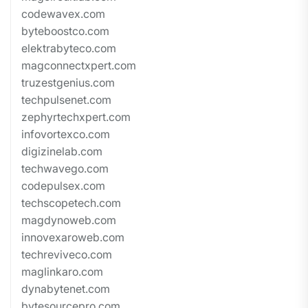
codewavex.com
byteboostco.com
elektrabyteco.com
magconnectxpert.com
truzestgenius.com
techpulsenet.com
zephyrtechxpert.com
infovortexco.com
digizinelab.com
techwavego.com
codepulsex.com
techscopetech.com
magdynoweb.com
innovexaroweb.com
techreviveco.com
maglinkaro.com
dynabytenet.com
bytesourcepro.com