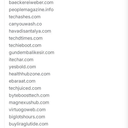
baeckereiweber.com
peoplemagazine.info
techashes.com
canyouwash.co
havadisantalya.com
techdtimes.com
techieboot.com
gundembalikesir.com
itechar.com
yesbold.com
healthhubzone.com
ebaraat.com
techjuiced.com
byteboosttech.com
magnexushub.com
virtuogoweb.com
biglotshours.com
buyliraglutide.com