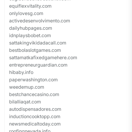
equiflexvitality.com
onlylovesg.com
activedesenvolvimento.com
dailyhubpages.com
idnplaysbobet.com
sattakingvikidadacall.com
bestbolaslotgames.com
sattamatkafixedgamehere.com
entrepreneurguardian.com
hibaby.info
paperwashington.com
weedemup.com
bestchancecasino.com
bilalliaqat.com
autodispensadores.com
inductioncooktopp.com
newsmedicaltoday.com
roofingnevada.info