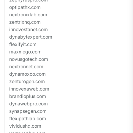
optipathx.com
nextronixlab.com
zentrixhq.com
innovestanet.com
dynabytexpert.com
flexifyit.com
maxxiogo.com
novusgotech.com
nextronnet.com
dynamoxco.com
zenturogen.com
innovexaweb.com
brandioplus.com
dynawebpro.com
synapsegen.com
flexipathlab.com
vividushq.com