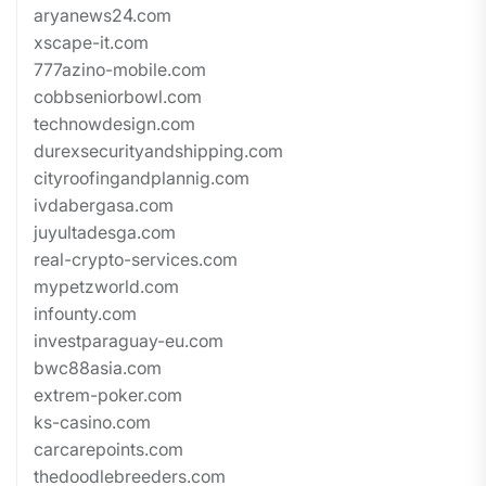
aryanews24.com
xscape-it.com
777azino-mobile.com
cobbseniorbowl.com
technowdesign.com
durexsecurityandshipping.com
cityroofingandplannig.com
ivdabergasa.com
juyultadesga.com
real-crypto-services.com
mypetzworld.com
infounty.com
investparaguay-eu.com
bwc88asia.com
extrem-poker.com
ks-casino.com
carcarepoints.com
thedoodlebreeders.com