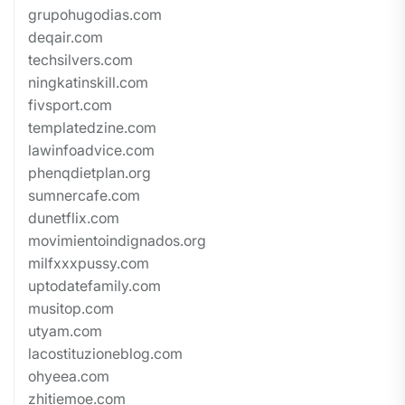
grupohugodias.com
deqair.com
techsilvers.com
ningkatinskill.com
fivsport.com
templatedzine.com
lawinfoadvice.com
phenqdietplan.org
sumnercafe.com
dunetflix.com
movimientoindignados.org
milfxxxpussy.com
uptodatefamily.com
musitop.com
utyam.com
lacostituzioneblog.com
ohyeea.com
zhitiemoe.com