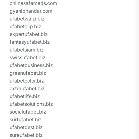
onlinesafemeds.com
gyanibhandar.com
ufabetwarp.biz
ufabetclip.biz
expertufabet.biz
fantasyufabet.biz
ufabetsiam.biz
swissufabet.biz
ufabetbusiness.biz
greenufabet.biz
ufabetcolor.biz
extraufabet.biz
ufabetlife.biz
ufabetsolutions.biz
socialufabet.biz
surfufabet.biz
ufabetbest.biz
sureufabet.biz