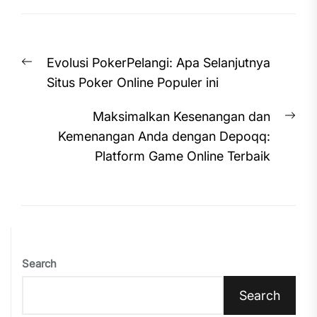
Post
Previous
Evolusi PokerPelangi: Apa Selanjutnya
navigation
post:
Situs Poker Online Populer ini
Nex
Maksimalkan Kesenangan dan
pos
Kemenangan Anda dengan Depoqq:
Platform Game Online Terbaik
Search
Search