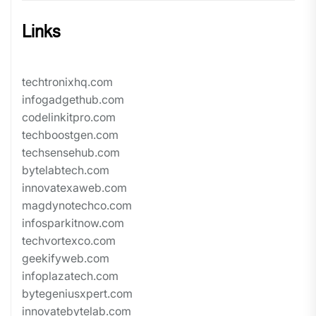
Links
techtronixhq.com
infogadgethub.com
codelinkitpro.com
techboostgen.com
techsensehub.com
bytelabtech.com
innovatexaweb.com
magdynotechco.com
infosparkitnow.com
techvortexco.com
geekifyweb.com
infoplazatech.com
bytegeniusxpert.com
innovatebytelab.com