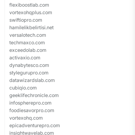
flexiboostlab.com
vortexohqplus.com
swiftiopro.com
hamilelikbelirtisi.net
versalotech.com
techmaxco.com
exceedolab.com
activaxio.com
dynabytesco.com
stylegurupro.com
datawizardslab.com
cubiqio.com
geeklifechronicle.com
infospherepro.com
foodiesavorpro.com
vortexohq.com
epicadventurepro.com
insightwavelab.com