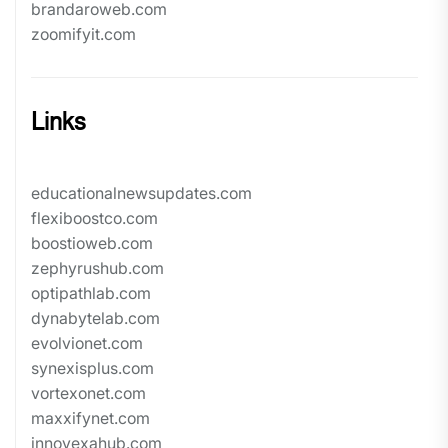
brandaroweb.com
zoomifyit.com
Links
educationalnewsupdates.com
flexiboostco.com
boostioweb.com
zephyrushub.com
optipathlab.com
dynabytelab.com
evolvionet.com
synexisplus.com
vortexonet.com
maxxifynet.com
innovexahub.com