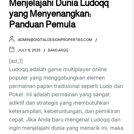
Menjelajahi Dunia Ludoqq
yang Menyenangkan:
Panduan Pemula
ADMIN@DIGITALDESIGNPROPERTIES.COM
JULY 9, 2025
BANDARQQ
[ad_1]
Ludoqq adalah game multiplayer online
populer yang menggabungkan elemen
permainan papan tradisional seperti Ludo dan
Poker. Ini adalah permainan yang sangat
adiktif dan strategis yang membutuhkan
keterampilan, keberuntungan, dan pemikiran
cepat. Jika Anda baru mengenal Ludoqq dan
ingin menjelajahi dunia yang menarik ini, maka