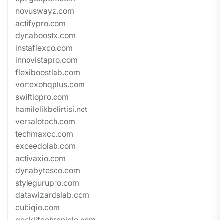
novuswayz.com
actifypro.com
dynaboostx.com
instaflexco.com
innovistapro.com
flexiboostlab.com
vortexohqplus.com
swiftiopro.com
hamilelikbelirtisi.net
versalotech.com
techmaxco.com
exceedolab.com
activaxio.com
dynabytesco.com
stylegurupro.com
datawizardslab.com
cubiqio.com
geeklifechronicle.com