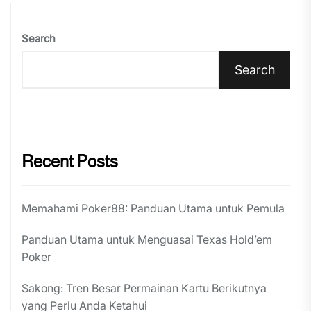
Search
Search
Recent Posts
Memahami Poker88: Panduan Utama untuk Pemula
Panduan Utama untuk Menguasai Texas Hold’em
Poker
Sakong: Tren Besar Permainan Kartu Berikutnya
yang Perlu Anda Ketahui