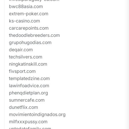
bwc88asia.com
extrem-poker.com
ks-casino.com
carcarepoints.com
thedoodlebreeders.com
grupohugodias.com
deqair.com
techsilvers.com
ningkatinskill.com
fivsport.com
templatedzine.com
lawinfoadvice.com
phenqdietplan.org
sumnercafe.com
dunetflix.com
movimientoindignados.org
milfxxxpussy.com
uptodatefamily.com