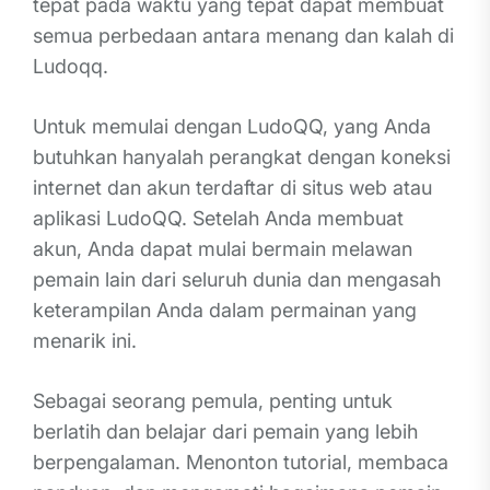
tepat pada waktu yang tepat dapat membuat
semua perbedaan antara menang dan kalah di
Ludoqq.
Untuk memulai dengan LudoQQ, yang Anda
butuhkan hanyalah perangkat dengan koneksi
internet dan akun terdaftar di situs web atau
aplikasi LudoQQ. Setelah Anda membuat
akun, Anda dapat mulai bermain melawan
pemain lain dari seluruh dunia dan mengasah
keterampilan Anda dalam permainan yang
menarik ini.
Sebagai seorang pemula, penting untuk
berlatih dan belajar dari pemain yang lebih
berpengalaman. Menonton tutorial, membaca