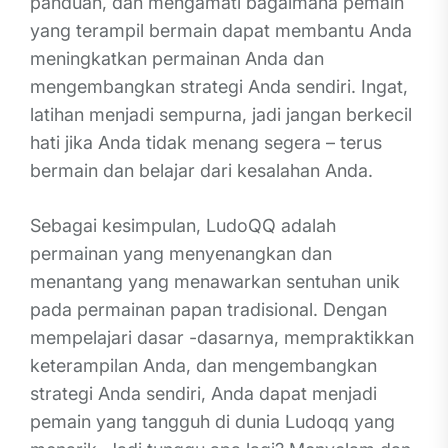
panduan, dan mengamati bagaimana pemain
yang terampil bermain dapat membantu Anda
meningkatkan permainan Anda dan
mengembangkan strategi Anda sendiri. Ingat,
latihan menjadi sempurna, jadi jangan berkecil
hati jika Anda tidak menang segera – terus
bermain dan belajar dari kesalahan Anda.
Sebagai kesimpulan, LudoQQ adalah
permainan yang menyenangkan dan
menantang yang menawarkan sentuhan unik
pada permainan papan tradisional. Dengan
mempelajari dasar -dasarnya, mempraktikkan
keterampilan Anda, dan mengembangkan
strategi Anda sendiri, Anda dapat menjadi
pemain yang tangguh di dunia Ludoqq yang