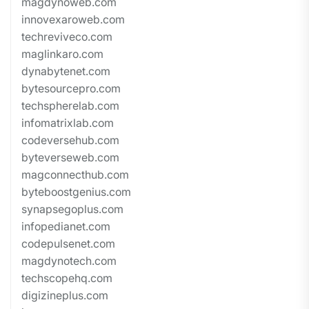
magdynoweb.com
innovexaroweb.com
techreviveco.com
maglinkaro.com
dynabytenet.com
bytesourcepro.com
techspherelab.com
infomatrixlab.com
codeversehub.com
byteverseweb.com
magconnecthub.com
byteboostgenius.com
synapsegoplus.com
infopedianet.com
codepulsenet.com
magdynotech.com
techscopehq.com
digizineplus.com