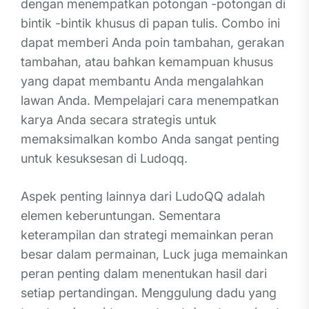
dengan menempatkan potongan -potongan di
bintik -bintik khusus di papan tulis. Combo ini
dapat memberi Anda poin tambahan, gerakan
tambahan, atau bahkan kemampuan khusus
yang dapat membantu Anda mengalahkan
lawan Anda. Mempelajari cara menempatkan
karya Anda secara strategis untuk
memaksimalkan kombo Anda sangat penting
untuk kesuksesan di Ludoqq.
Aspek penting lainnya dari LudoQQ adalah
elemen keberuntungan. Sementara
keterampilan dan strategi memainkan peran
besar dalam permainan, Luck juga memainkan
peran penting dalam menentukan hasil dari
setiap pertandingan. Menggulung dadu yang