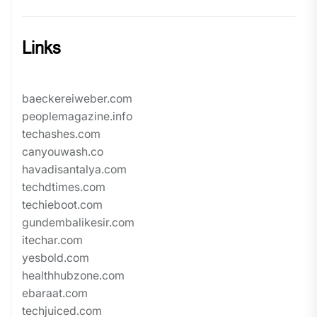
Links
baeckereiweber.com
peoplemagazine.info
techashes.com
canyouwash.co
havadisantalya.com
techdtimes.com
techieboot.com
gundembalikesir.com
itechar.com
yesbold.com
healthhubzone.com
ebaraat.com
techjuiced.com