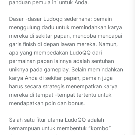
panduan pemula ini untuk Anda.
Dasar -dasar Ludoqq sederhana: pemain
menggulung dadu untuk memindahkan karya
mereka di sekitar papan, mencoba mencapai
garis finish di depan lawan mereka. Namun,
apa yang membedakan LudoQQ dari
permainan papan lainnya adalah sentuhan
uniknya pada gameplay. Selain memindahkan
karya Anda di sekitar papan, pemain juga
harus secara strategis menempatkan karya
mereka di tempat -tempat tertentu untuk
mendapatkan poin dan bonus.
Salah satu fitur utama LudoQQ adalah
kemampuan untuk membentuk “kombo”