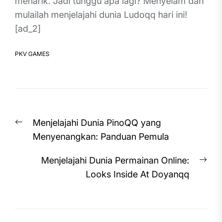
menarik. Jadi tunggu apa lagi? Menyelam dan
mulailah menjelajahi dunia Ludoqq hari ini!
[ad_2]
PKV GAMES
Post
Previous
Menjelajahi Dunia PinoQQ yang
navigation
post:
Menyenangkan: Panduan Pemula
Nex
Menjelajahi Dunia Permainan Online:
pos
Looks Inside At Doyanqq