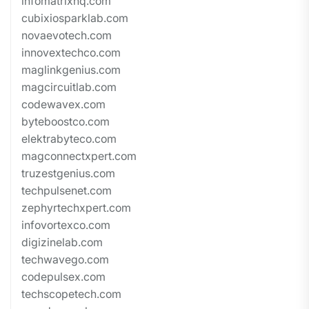
infomatrixhq.com
cubixiosparklab.com
novaevotech.com
innovextechco.com
maglinkgenius.com
magcircuitlab.com
codewavex.com
byteboostco.com
elektrabyteco.com
magconnectxpert.com
truzestgenius.com
techpulsenet.com
zephyrtechxpert.com
infovortexco.com
digizinelab.com
techwavego.com
codepulsex.com
techscopetech.com