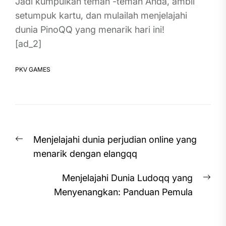
Jadi kumpulkan teman -teman Anda, ambil
setumpuk kartu, dan mulailah menjelajahi
dunia PinoQQ yang menarik hari ini!
[ad_2]
PKV GAMES
Post
Previous
Menjelajahi dunia perjudian online yang
navigation
post:
menarik dengan elangqq
Nex
Menjelajahi Dunia Ludoqq yang
pos
Menyenangkan: Panduan Pemula