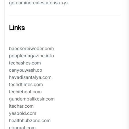
getcaminorealestateusa.xyz
Links
baeckereiweber.com
peoplemagazine.info
techashes.com
canyouwash.co
havadisantalya.com
techdtimes.com
techieboot.com
gundembalikesir.com
itechar.com
yesbold.com
healthhubzone.com
ebaraat.com