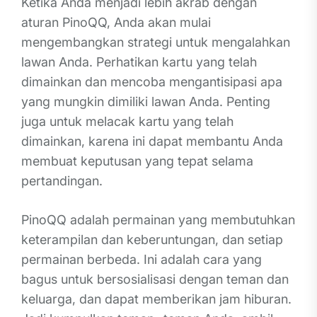
Ketika Anda menjadi lebih akrab dengan
aturan PinoQQ, Anda akan mulai
mengembangkan strategi untuk mengalahkan
lawan Anda. Perhatikan kartu yang telah
dimainkan dan mencoba mengantisipasi apa
yang mungkin dimiliki lawan Anda. Penting
juga untuk melacak kartu yang telah
dimainkan, karena ini dapat membantu Anda
membuat keputusan yang tepat selama
pertandingan.
PinoQQ adalah permainan yang membutuhkan
keterampilan dan keberuntungan, dan setiap
permainan berbeda. Ini adalah cara yang
bagus untuk bersosialisasi dengan teman dan
keluarga, dan dapat memberikan jam hiburan.