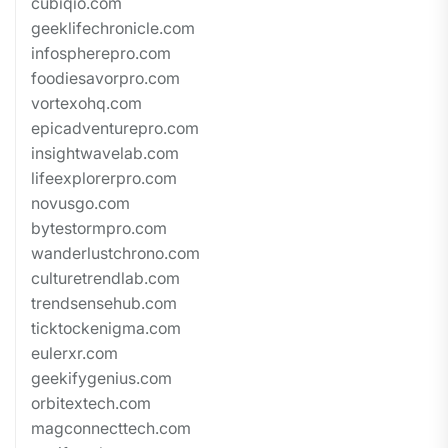
cubiqio.com
geeklifechronicle.com
infospherepro.com
foodiesavorpro.com
vortexohq.com
epicadventurepro.com
insightwavelab.com
lifeexplorerpro.com
novusgo.com
bytestormpro.com
wanderlustchrono.com
culturetrendlab.com
trendsensehub.com
ticktockenigma.com
eulerxr.com
geekifygenius.com
orbitextech.com
magconnecttech.com