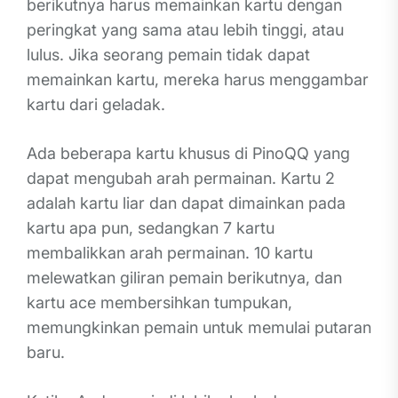
berikutnya harus memainkan kartu dengan
peringkat yang sama atau lebih tinggi, atau
lulus. Jika seorang pemain tidak dapat
memainkan kartu, mereka harus menggambar
kartu dari geladak.
Ada beberapa kartu khusus di PinoQQ yang
dapat mengubah arah permainan. Kartu 2
adalah kartu liar dan dapat dimainkan pada
kartu apa pun, sedangkan 7 kartu
membalikkan arah permainan. 10 kartu
melewatkan giliran pemain berikutnya, dan
kartu ace membersihkan tumpukan,
memungkinkan pemain untuk memulai putaran
baru.