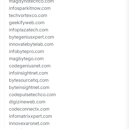
magdynotechco.com
infosparkitnow.com
techvortexco.com
geekifyweb.com
infoplazatech.com
bytegeniusxpert.com
innovatebytelab.com
infobytepro.com
magbytego.com
codegeniusnet.com
infoinsightnet.com
bytesourcehq.com
byteinsightnet.com
codepulsetechco.com
digizineweb.com
codeconnectx.com
infomatrixxpert.com
innovexaronet.com