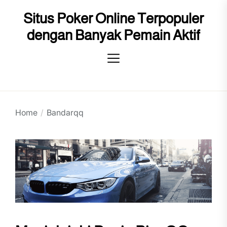
Skip
Situs Poker Online Terpopuler
to
the
dengan Banyak Pemain Aktif
content
Home
Bandarqq