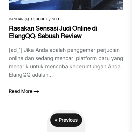
BANDARQQ
SBOBET
SLOT
Rasakan Sensasi Judi Online di
ElangQQ: Sebuah Review
[ad_1] Jika Anda adalah penggemar perjudian
online dan sedang mencari platform baru yang
menarik untuk mencoba keberuntungan Anda,
ElangQQ adalah...
Read More
« Previous