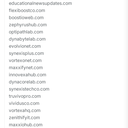
educationalnewsupdates.com
flexiboostco.com
boostioweb.com
zephyrushub.com
optipathlab.com
dynabytelab.com
evolvionet.com
synexisplus.com
vortexonet.com
maxxifynet.com
innovexahub.com
dynacorelab.com
synexistechco.com
truvivopro.com
vividusco.com
vortexahq.com
zenithifyit.com
maxxiohub.com