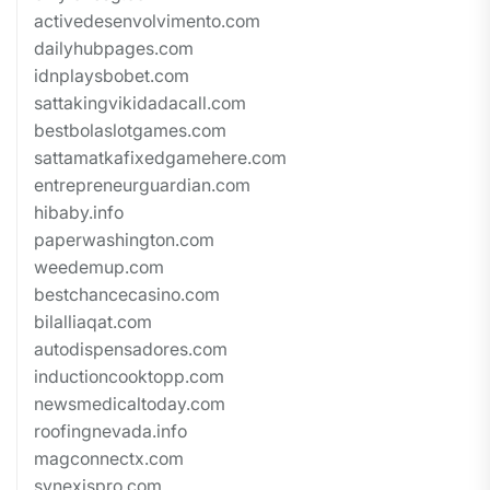
activedesenvolvimento.com
dailyhubpages.com
idnplaysbobet.com
sattakingvikidadacall.com
bestbolaslotgames.com
sattamatkafixedgamehere.com
entrepreneurguardian.com
hibaby.info
paperwashington.com
weedemup.com
bestchancecasino.com
bilalliaqat.com
autodispensadores.com
inductioncooktopp.com
newsmedicaltoday.com
roofingnevada.info
magconnectx.com
synexispro.com