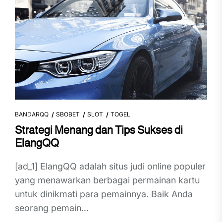
BANDARQQ
SBOBET
SLOT
TOGEL
Strategi Menang dan Tips Sukses di
ElangQQ
[ad_1] ElangQQ adalah situs judi online populer
yang menawarkan berbagai permainan kartu
untuk dinikmati para pemainnya. Baik Anda
seorang pemain...