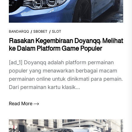
BANDARQQ
SBOBET
SLOT
Rasakan Kegembiraan Doyanqq: Melihat
ke Dalam Platform Game Populer
[ad_1] Doyanqq adalah platform permainan
populer yang menawarkan berbagai macam
permainan online untuk dinikmati para pemain.
Dari permainan kartu klasik...
Read More