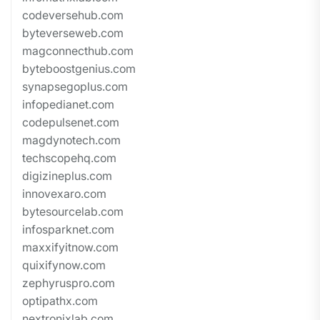
codeversehub.com
byteverseweb.com
magconnecthub.com
byteboostgenius.com
synapsegoplus.com
infopedianet.com
codepulsenet.com
magdynotech.com
techscopehq.com
digizineplus.com
innovexaro.com
bytesourcelab.com
infosparknet.com
maxxifyitnow.com
quixifynow.com
zephyruspro.com
optipathx.com
nextronixlab.com